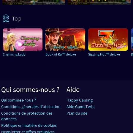
Top
Charming Lady
Book of Ra™ deluxe
Sizzling Hot™ deluxe
D
Qui sommes-nous ?
Aide
Qui sommes-nous ?
Happy Gaming
Conditions générales d'utilisation
Aide GameTwist
Conditions de protection des
Plan du site
données
Politique en matière de cookies
Newsletter et offres exclusives