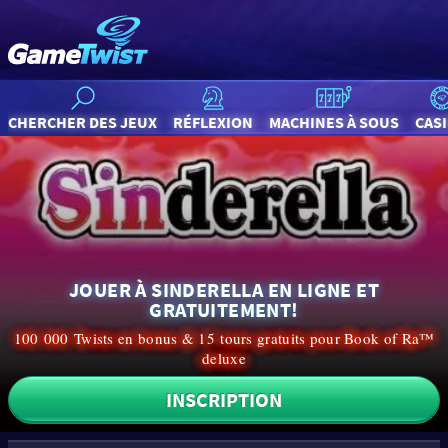
CHERCHER DES JEUX
RÉFLEXION
MACHINES À SOUS
CAS
JOUER À SINDERELLA EN LIGNE ET
GRATUITEMENT!
100 000 Twists en bonus & 15 tours gratuits pour Book of Ra™
deluxe
INSCRIPTION