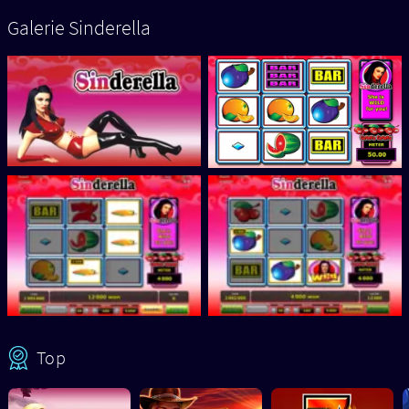
Galerie Sinderella
Top