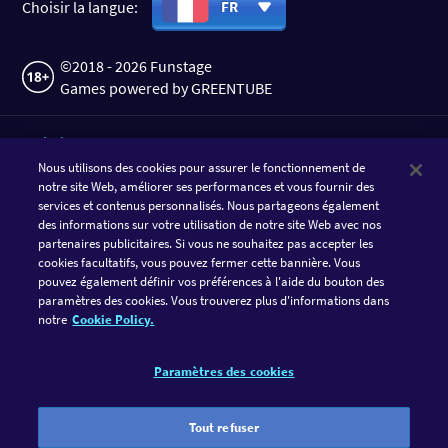
Choisir la langue:
FR
©2018 - 2026 Funstage
Games powered by GREENTUBE
TÉLÉCHARGER L'APPLI
Nous utilisons des cookies pour assurer le fonctionnement de
notre site Web, améliorer ses performances et vous fournir des
services et contenus personnalisés. Nous partageons également
des informations sur votre utilisation de notre site Web avec nos
partenaires publicitaires. Si vous ne souhaitez pas accepter les
cookies facultatifs, vous pouvez fermer cette bannière. Vous
pouvez également définir vos préférences à l'aide du bouton des
paramètres des cookies. Vous trouverez plus d'informations dans
notre
Cookie Policy.
SUIVRE GAMETWIST
Paramètres des cookies
FACEBOOK
INSTAGRAM
GameTwist est un casino convivial. Les jeux sont pensés à des
Tout refuser
fins de divertissement et rien d'autre. C'est pourquoi tu ne peux