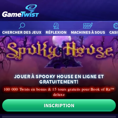
CHERCHER DES JEUX
RÉFLEXION
MACHINES À SOUS
CAS
JOUER À SPOOKY HOUSE EN LIGNE ET
GRATUITEMENT!
100 000 Twists en bonus & 15 tours gratuits pour Book of Ra™
deluxe
INSCRIPTION