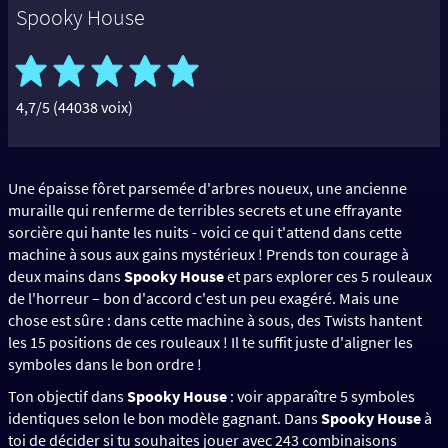
Spooky House
4,7/5 (44038 voix)
Une épaisse fôret parsemée d'arbres noueux, une ancienne
muraille qui renferme de terribles secrets et une effrayante
sorcière qui hante les nuits - voici ce qui t'attend dans cette
machine à sous aux gains mystérieux ! Prends ton courage à
deux mains dans
Spooky House
et pars explorer ces 5 rouleaux
de l'horreur – bon d'accord c'est un peu exagéré. Mais une
chose est sûre : dans cette machine à sous, des Twists hantent
les 15 positions de ces rouleaux ! Il te suffit juste d'aligner les
symboles dans le bon ordre !
Ton objectif dans
Spooky House
: voir apparaître 5 symboles
identiques selon le bon modèle gagnant. Dans
Spooky House
à
toi de décider si tu souhaites jouer avec 243 combinaisons