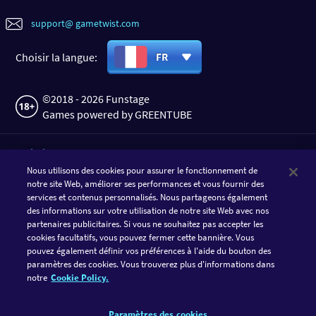
support@ gametwist.com
Choisir la langue:
FR
©2018 - 2026 Funstage
Games powered by GREENTUBE
TÉLÉCHARGER L'APPLI
Nous utilisons des cookies pour assurer le fonctionnement de
notre site Web, améliorer ses performances et vous fournir des
services et contenus personnalisés. Nous partageons également
des informations sur votre utilisation de notre site Web avec nos
partenaires publicitaires. Si vous ne souhaitez pas accepter les
cookies facultatifs, vous pouvez fermer cette bannière. Vous
pouvez également définir vos préférences à l'aide du bouton des
paramètres des cookies. Vous trouverez plus d'informations dans
notre
Cookie Policy.
SUIVRE GAMETWIST
Paramètres des cookies
FACEBOOK
INSTAGRAM