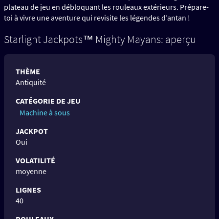
plateau de jeu en débloquant les rouleaux extérieurs. Prépare-
toi à vivre une aventure qui revisite les légendes d’antan !
Starlight Jackpots™ Mighty Mayans: aperçu
THÈME
Antiquité
CATÉGORIE DE JEU
Machine à sous
JACKPOT
Oui
VOLATILITÉ
moyenne
LIGNES
40