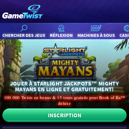
CHERCHER DES JEUX
RÉFLEXION
MACHINES À SOUS
CAS
JOUER À STARLIGHT JACKPOTS™ MIGHTY
MAYANS EN LIGNE ET GRATUITEMENT!
100 000 Twists en bonus & 15 tours gratuits pour Book of Ra™
deluxe
INSCRIPTION