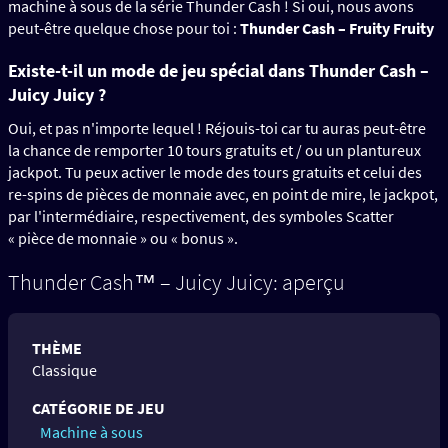
machine à sous de la série Thunder Cash ! Si oui, nous avons
peut-être quelque chose pour toi :
Thunder Cash – Fruity Fruity
Existe-t-il un mode de jeu spécial dans Thunder Cash –
Juicy Juicy ?
Oui, et pas n'importe lequel ! Réjouis-toi car tu auras peut-être
la chance de remporter 10 tours gratuits et / ou un plantureux
jackpot. Tu peux activer le mode des tours gratuits et celui des
re-spins de pièces de monnaie avec, en point de mire, le jackpot,
par l'intermédiaire, respectivement, des symboles Scatter
« pièce de monnaie » ou « bonus ».
Thunder Cash™ – Juicy Juicy: aperçu
THÈME
Classique
CATÉGORIE DE JEU
Machine à sous