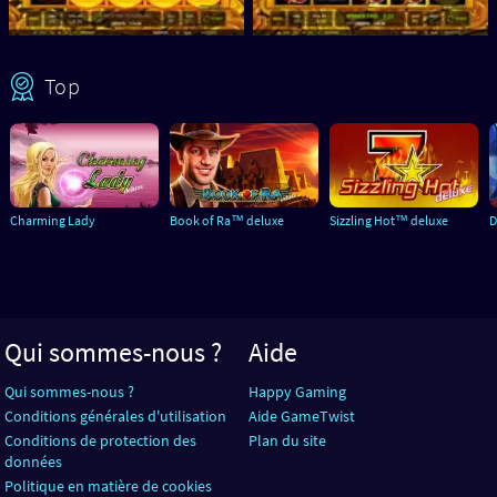
Top
Charming Lady
Book of Ra™ deluxe
Sizzling Hot™ deluxe
D
Qui sommes-nous ?
Aide
Qui sommes-nous ?
Happy Gaming
Conditions générales d'utilisation
Aide GameTwist
Conditions de protection des
Plan du site
données
Politique en matière de cookies