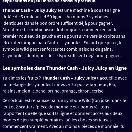
explications du jeu un tas de conseils précieux.
Thunder Cash – Juicy Juicy
est une machine à sous en ligne
dotée de 5 rouleaux et 50 lignes. Au moins 3 symboles
identiques dans le bon ordre suffisent déjà pour gagner.
Attention : ta combinaison doit toujours commencer sur le
premier rouleau de gauche et se poursuivre vers la droite sans
être interrompue par d'autres symboles. En tant que joker, le
symbole Wild peut renforcer tes combinaisons de gains.
2 symboles identiques de ce type suffisent déjà pour gagner.
Les symboles dans Thunder Cash - Juicy Juicy en ligne
Tu aimes les fruits ?
Thunder Cash – Juicy Juicy
t'accueille avec
un mélange de symboles fruités : « 7 » porte-bonheur, Bar,
raisins, melon, cloche, prune, orange, citron, cerise.
Ce cocktail est rehaussé par un symbole Wild (ton joker dans le
jeu) et 2 scatters (pièce de monnaie et « bonus ») ; tous
rapportent quelle que soit la ligne et donnent accès aux deux
modes de jeu supplémentaires, où les choses sérieuses
commencent vraiment. Avec au moins 6 pièces de monnaie, tu