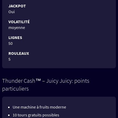
JACKPOT
Oui
VOLATILITÉ
moyenne
LIGNES
50
ROULEAUX
5
Thunder Cash™ – Juicy Juicy: points
particuliers
Une machine à fruits moderne
10 tours gratuits possibles