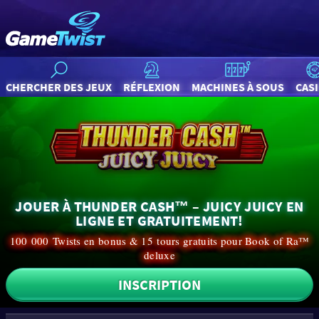
CHERCHER DES JEUX
RÉFLEXION
MACHINES À SOUS
CAS
JOUER À THUNDER CASH™ – JUICY JUICY EN
LIGNE ET GRATUITEMENT!
100 000 Twists en bonus & 15 tours gratuits pour Book of Ra™
deluxe
INSCRIPTION