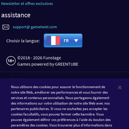
Newsletter et offres exclusives
assistance
support@ gametwist.com
Choisir la langue:
FR
©2018 - 2026 Funstage
Games powered by GREENTUBE
TÉLÉCHARGER L'APPLI
Nous utilisons des cookies pour assurer le fonctionnement de
notre site Web, améliorer ses performances et vous fournir des
services et contenus personnalisés. Nous partageons également
des informations sur votre utilisation de notre site Web avec nos
partenaires publicitaires. Si vous ne souhaitez pas accepter les
cookies facultatifs, vous pouvez fermer cette bannière. Vous
pouvez également définir vos préférences à l'aide du bouton des
paramètres des cookies. Vous trouverez plus d'informations dans