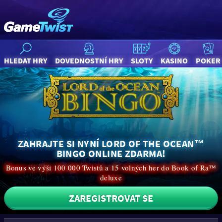
HLEDAT HRY
DOVEDNOSTNÍ HRY
SLOTY
KASINO
POKER
ZAHRAJTE SI NYNÍ LORD OF THE OCEAN™
BINGO ONLINE ZDARMA!
Bonus ve výši 100 000 Twistů a 15 volných her do Book of Ra™
deluxe
ZAREGISTROVAT SE