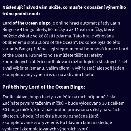
Následující návod vám ukáže, co musíte k dosažení výherního
trůnu podniknout:
Lord of the Ocean Bingo
je online hrací automat z řady Latin
Bingo se 4 bingo tikety, 60 míčky a až 11 extra míčky, které
můžete získat z velké části i zdarma. Tato hra je věnována
oblíbenému slotu „Lord of the Ocean“. Dokonce byla do této
varianty Binga přidána i její stejnojmenná bonusová funkce Lord
of the Ocean. Kromě toho se můžete těšit na: efekty
zpomalených záběrů u odhalování rozhodujících šťastných čísel
a váš výběr talismanu. Vaším cílem: K výhře stačí alespoň jeden
zkompletovaný výherní vzor na aktivním tiketu!
Průběh hry Lord of the Ocean Bingo:
Zvolte aktivní bingo tikety a změňte na nich případně čísla.
Začínáte prvním tažením míčků – bude vylosováno 30 z celkem
60 bingo míčků, která pak budou porovnána s čísly na vašich
tiketech. Shodující se čísla budou označena žlutě,
zkompletované vzory zeleně. Po hlavním tahu následuje
vyplacení zkompletovaných výherních vzorů.