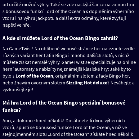
od určité možné výhry. Také se zde naskýtá šance na volnou hru
s bonusovou funkcí Lord of the Ocean a s doplněním výherního
vzoru i na výhru jackpotu a další extra odměny, které zvyšují
napětí ve hře.
A kde si můžete Lord of the Ocean Bingo zahrát?
Na GameTwist! Na oblíbené webové stránce her naleznete vedle
různých variant her Latin Bingo i mnoho dalších slotů, v nichž
můžete získat nemalé výhry. GameTwist se specializuje na online
herní automaty a nabízí ty nejznámější klasické hry: Jaké by to
bylo s
Lord of the Ocean
, originálním slotem z řady Bingo her,
nebo žhavým ovocným slotem
Sizzling Hot deluxe
? Neváhejte a
vyzkoušejte je!
Má hra Lord of the Ocean Bingo speciální bonusové
funkce?
Ano, a dokonce hned několik! Dosáhnete-li dvou výherních
vzorů, spustí se bonusová funkce Lord of the Ocean, v níž ve
stejnojmenném slotu „Lord of the Ocean“ získáte hned několik