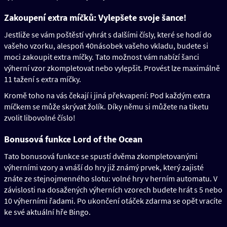
Zakoupení extra míčků: Vylepšete svoje šance!
Jestliže se vám poštěstí vyhrát s dalšími čísly, které se hodí do
vašeho vzorku, alespoň 40násobek vašeho vkladu, budete si
moci zakoupit extra míčky. Tato možnost vám nabízí šanci
výherní vzor zkompletovat nebo vylepšit. Provést lze maximálně
11 tažení s extra míčky.
Kromě toho na vás čekají i jiná překvapení: Pod každým extra
míčkem se může skrývat žolík. Díky němu si můžete na tiketu
zvolit libovolné číslo!
Bonusová funkce Lord of the Ocean
Tato bonusová funkce se spustí dvěma zkompletovanými
výherními vzory a vnáší do hry již známý prvek, který zajisté
znáte ze stejnojmenného slotu: volné hry v herním automatu. V
závislosti na dosažených výherních vzorech budete hrát s 5 nebo
10 výherními řadami. Po ukončení otáček zdarma se opět vracíte
ke své aktuální hře Bingo.