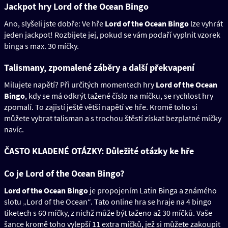
Jackpot hry Lord of the Ocean Bingo
Ano, slyšeli jste dobře: Ve hře
Lord of the Ocean Bingo
lze vyhrát
jeden jackpot! Rozbijete jej, pokud se vám podaří vyplnit vzorek
binga s max. 30 míčky.
Talismany, zpomalené záběry a další překvapení
Milujete napětí? Při určitých momentech hry
Lord of the Ocean
Bingo
, kdy se má odkrýt tažené číslo na míčku, se rychlost hry
zpomalí. To zajistí ještě větší napětí ve hře. Kromě toho si
můžete vybrat talisman a s trochou štěstí získat bezplatné míčky
navíc.
ČASTO KLADENÉ OTÁZKY: Důležité otázky ke hře
Co je Lord of the Ocean Bingo?
Lord of the Ocean Bingo
je propojením Latin Binga a známého
slotu „Lord of the Ocean“. Tato online hra se hraje na 4 bingo
tiketech s 60 míčky, z nichž může být taženo až 30 míčků. Vaše
šance kromě toho vylepší 11 extra míčků, jež si můžete zakoupit