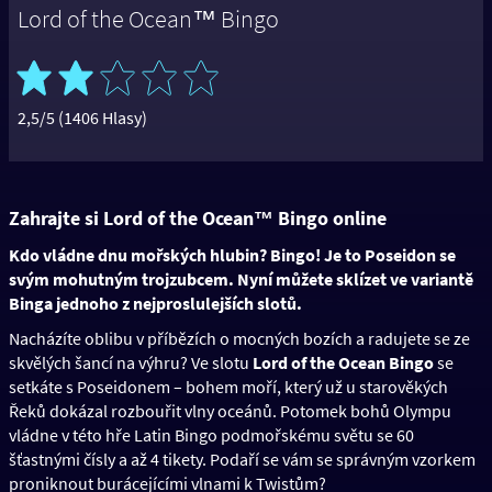
Lord of the Ocean™ Bingo
2,5/5 (1406 Hlasy)
Zahrajte si Lord of the Ocean™ Bingo online
Kdo vládne dnu mořských hlubin? Bingo! Je to Poseidon se
svým mohutným trojzubcem. Nyní můžete sklízet ve variantě
Binga jednoho z nejproslulejších slotů.
Nacházíte oblibu v příbězích o mocných bozích a radujete se ze
skvělých šancí na výhru? Ve slotu
Lord of the Ocean Bingo
se
setkáte s Poseidonem – bohem moří, který už u starověkých
Řeků dokázal rozbouřit vlny oceánů. Potomek bohů Olympu
vládne v této hře Latin Bingo podmořskému světu se 60
šťastnými čísly a až 4 tikety. Podaří se vám se správným vzorkem
proniknout burácejícími vlnami k Twistům?