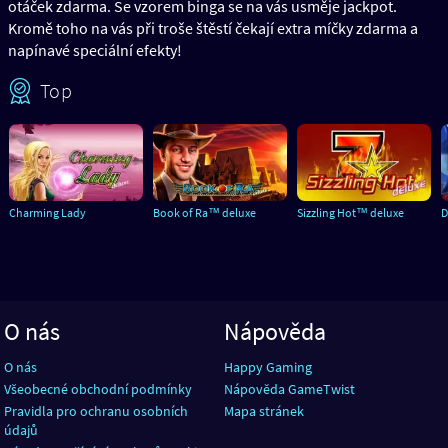
otáček zdarma. Se vzorem binga se na vás usměje jackpot.
Kromě toho na vás při troše štěstí čekají extra míčky zdarma a
napínavé speciální efekty!
Top
Charming Lady
Book of Ra™ deluxe
Sizzling Hot™ deluxe
D
O nás
Nápověda
O nás
Happy Gaming
Všeobecné obchodní podmínky
Nápověda GameTwist
Pravidla pro ochranu osobních
Mapa stránek
údajů