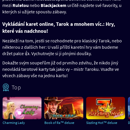
mezi
Ruletou
nebo
Blackjackem
určitě najdete své favority, u
kterých si užijete spoustu zábavy.
Vykládání karet online, Tarok a mnohem víc.: Hry,
které vás nadchnou!
Nezáleží na tom, jestli se rozhodnete pro klasický Tarok, nebo
některou z dalších her: U vaší příští karetní hry vám budeme
držet palce 👍. Vychutnejte si ji plnými doušky.
Dokažte svým soupeřům již od prvního zdvihu, že nikdo jiný
neovládá tarotové karty tak jako vy – mistr Taroku. Vsaďte ve
věcech zábavy vše na jednu kartu!
Top
Charming Lady
Book of Ra™ deluxe
Sizzling Hot™ deluxe
D