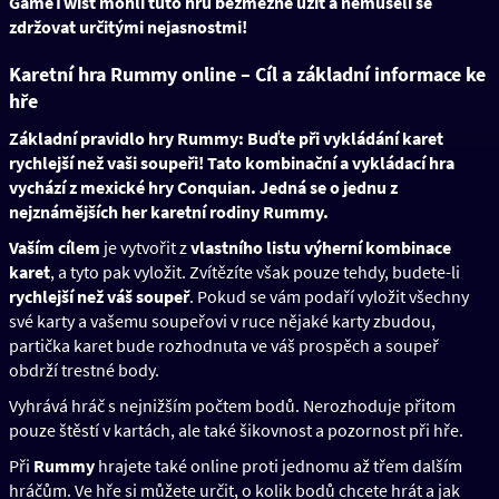
GameTwist mohli tuto hru bezmezně užít a nemuseli se
zdržovat určitými nejasnostmi!
Karetní hra Rummy online – Cíl a základní informace ke
hře
Základní pravidlo hry Rummy: Buďte při vykládání karet
rychlejší než vaši soupeři! Tato kombinační a vykládací hra
vychází z mexické hry Conquian. Jedná se o jednu z
nejznámějších her karetní rodiny Rummy.
Vaším cílem
je vytvořit z
vlastního listu výherní kombinace
karet
, a tyto pak vyložit. Zvítězíte však pouze tehdy, budete-li
rychlejší než váš soupeř
. Pokud se vám podaří vyložit všechny
své karty a vašemu soupeřovi v ruce nějaké karty zbudou,
partička karet bude rozhodnuta ve váš prospěch a soupeř
obdrží trestné body.
Vyhrává hráč s nejnižším počtem bodů. Nerozhoduje přitom
pouze štěstí v kartách, ale také šikovnost a pozornost při hře.
Při
Rummy
hrajete také online proti jednomu až třem dalším
hráčům. Ve hře si můžete určit, o kolik bodů chcete hrát a jak