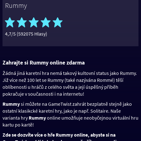
Rummy
4,7/5 (592075 Hlasy)
Zahrajte si Rummy online zdarma
Žádná jiná karetní hra nemá takový kultovní status jako Rummy.
Již více než 100 let se Rummy (také nazývána Rommé) těší
oblíbenosti u hráčů z celého světa a její úspěšný příběh
pokračuje v současnosti i na internetu!
Rummy
si můžete na GameTwist zahrát bezplatně stejně jako
ostatní klasikcké karetní hry, jako je např. Solitaire. Naše
varianta hry
Rummy
online umožňuje neobyčejnou virtuální hru
kartu po kartě!
Zde se dozvíte více o hře Rummy online, abyste si na