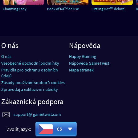
Charming Lady
Book of Ra™ deluxe
Sizzling Hot™ deluxe
D
O nás
Nápověda
O nás
Happy Gaming
Všeobecné obchodní podmínky
Nápověda GameTwist
Pravidla pro ochranu osobních
Mapa stránek
údajů
Zásady používání souborů cookies
Zpravodaj a exkluzivní nabídky
Zákaznická podpora
support@ gametwist.com
Zvolit jazyk:
CS