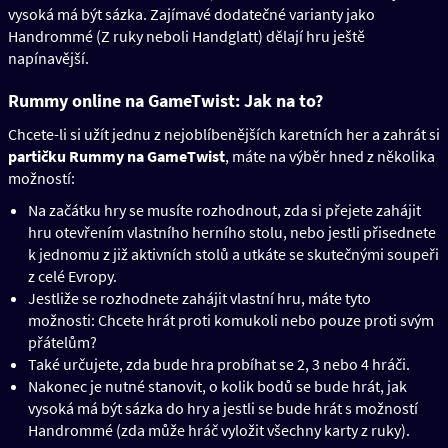
vysoká má být sázka. Zajímavé dodatečné varianty jako
Handrommé (Z ruky neboli Handglatt) dělají hru ještě
napínavější.
Rummy online na GameTwist: Jak na to?
Chcete-li si užít jednu z nejoblíbenějších karetních her a zahrát si
partičku Rummy na GameTwist
, máte na výběr hned z několika
možností:
Na začátku hry se musíte rozhodnout, zda si přejete zahájit
hru otevřením vlastního herního stolu, nebo jestli přisednete
k jednomu z již aktivních stolů a utkáte se skutečnými soupeři
z celé Evropy.
Jestliže se rozhodnete zahájit vlastní hru, máte tyto
možnosti: Chcete hrát proti komukoli nebo pouze proti svým
přátelům?
Také určujete, zda bude hra probíhat se 2, 3 nebo 4 hráči.
Nakonec je nutné stanovit, o kolik bodů se bude hrát, jak
vysoká má být sázka do hry a jestli se bude hrát s možností
Handrommé (zda může hráč vyložit všechny karty z ruky).