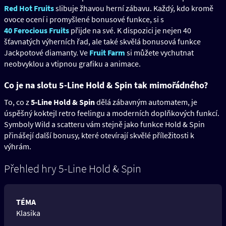
Red Hot Fruits
slibuje žhavou herní zábavu. Každý, kdo kromě
ovoce ocení i promyšlené bonusové funkce, si s
40 Ferocious Fruits
přijde na své. K dispozici je nejen 40
šťavnatých výherních řad, ale také skvělá bonusová funkce
Jackpotové diamanty. Ve
Fruit Farm
si můžete vychutnat
neobvyklou a vtipnou grafiku a animace.
Co je na slotu 5-Line Hold & Spin tak mimořádného?
To, co z
5-Line Hold & Spin
dělá zábavným automatem, je
úspěšný koktejl retro feelingu a moderních doplňkových funkcí.
Symboly Wild a scatteru vám stejně jako funkce Hold & Spin
přinášejí další bonusy, které otevírají skvělé příležitosti k
výhrám.
Přehled hry 5-Line Hold & Spin
TÉMA
Klasika