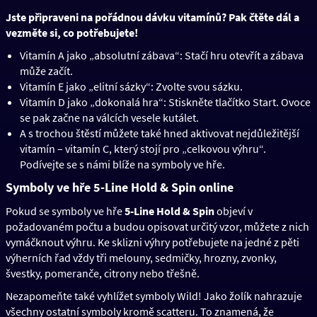
Jste připraveni na pořádnou dávku vitamínů? Pak čtěte dál a
vezměte si, co potřebujete!
Vitamín A jako „absolutní zábava“: Stačí hru otevřít a zábava
může začít.
Vitamín E jako „elitní sázky“: Zvolte svou sázku.
Vitamín D jako „dokonalá hra“: Stiskněte tlačítko Start. Ovoce
se pak začne na válcích vesele kutálet.
A s trochou štěstí můžete také hned aktivovat nejdůležitější
vitamín – vitamín C, který stojí pro „celkovou výhru“.
Podívejte se s námi blíže na symboly ve hře.
Symboly ve hře 5-Line Hold & Spin online
Pokud se symboly ve hře
5-Line Hold & Spin
objeví v
požadovaném počtu a budou opisovat určitý vzor, můžete z nich
vymáčknout výhru. Ke sklizni výhry potřebujete na jedné z pěti
výherních řad vždy tři melouny, sedmičky, hrozny, zvonky,
švestky, pomeranče, citrony nebo třešně.
Nezapomeňte také vyhlížet symboly Wild! Jako žolík nahrazuje
všechny ostatní symboly kromě scatteru. To znamená, že