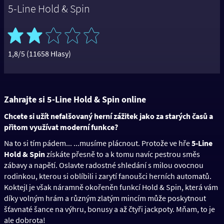
5-Line Hold & Spin
1,8/5 (11658 Hlasy)
Zahrajte si 5-Line Hold & Spin online
Chcete si užít nefalšovaný herní zážitek jako za starých časů a
přitom využívat moderní funkce?
Na to si tím pádem... ...musíme plácnout. Protože ve hře
5-Line
Hold & Spin
získáte přesně to a k tomu navíc pestrou směs
zábavy a napětí. Oslavte radostné shledání s milou ovocnou
rodinkou, kterou si oblíbili i zarytí fanoušci herních automatů.
Koktejl je však náramně okořeněn funkcí Hold & Spin, která vám
díky volným hrám a různým zlatým mincím může poskytnout
šťavnaté šance na výhru, bonusy a až čtyři jackpoty. Mňam, to je
ale dobrota!