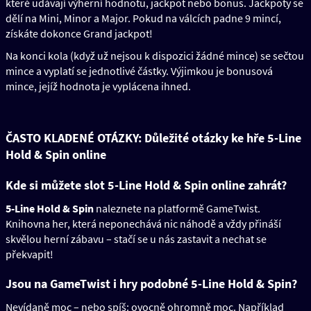
které udávají výherní hodnotu, jackpot nebo bonus. Jackpoty se
dělí na Mini, Minor a Major. Pokud na válcích padne 9 mincí,
získáte dokonce Grand jackpot!
Na konci kola (když už nejsou k dispozici žádné mince) se sečtou
mince a vyplatí se jednotlivé částky. Výjimkou je bonusová
mince, jejíž hodnota je vyplácena ihned.
ČASTO KLADENÉ OTÁZKY: Důležité otázky ke hře 5-Line
Hold & Spin online
Kde si můžete slot 5-Line Hold & Spin online zahrát?
5-Line Hold & Spin
naleznete na platformě GameTwist.
Knihovna her, která neponechává nic náhodě a vždy přináší
skvělou herní zábavu – stačí se u nás zastavit a nechat se
překvapit!
Jsou na GameTwist i hry podobné 5-Line Hold & Spin?
Nevídaně moc – nebo spíš: ovocně ohromně moc. Například