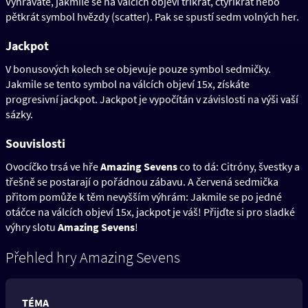
Vyhráváte, jakmile se na válcích objeví třikrát, čtyřikrát nebo
pětkrát symbol hvězdy (scatter). Pak se spustí sedm volných her.
Jackpot
V bonusových kolech se objevuje pouze symbol sedmičky.
Jakmile se tento symbol na válcích objeví 15x, získáte
progresivní jackpot. Jackpot je vypočítán v závislosti na výši vaší
sázky.
Souvislosti
Ovocíčko trsá ve hře
Amazing Sevens
co to dá: Citróny, švestky a
třešně se postarají o pořádnou zábavu. A červená sedmička
přitom pomůže k těm nevyšším výhrám: Jakmile se po jedné
otáčce na válcích objeví 15x, jackpot je váš! Přijďte si pro sladké
výhry slotu
Amazing Sevens
!
Přehled hry Amazing Sevens
TÉMA