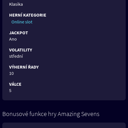
Klasika
HERNÍ KATEGORIE
Online slot
JACKPOT
Ano
VOLATILITY
střední
VÝHERNÍ ŘADY
10
VÁLCE
5
Bonusové funkce hry Amazing Sevens