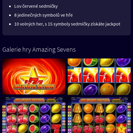
Lov červené sedmičky
8 jedinečných symbolů ve hře
10 volných her, s 15 symboly sedmičky získáte jackpot
Galerie hry Amazing Sevens