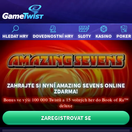
HLEDAT HRY
DOVEDNOSTNÍ HRY
SLOTY
KASINO
POKER
ZAHRAJTE SI NYNÍ AMAZING SEVENS ONLINE
ZDARMA!
Bonus ve výši 100 000 Twistů a 15 volných her do Book of Ra™
deluxe
ZAREGISTROVAT SE