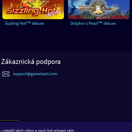
Sizzling Hot™ deluxe
Dolphin‘s Pearl™ deluxe
Zákaznická podpora
support@gametwist.com
SLEDUJTE GAMETWIST
vylepšili jejich výkon a navíc byli schopni vám