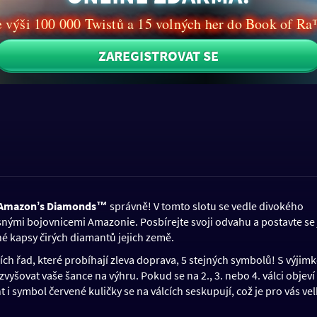
 výši 100 000 Twistů a 15 volných her do Book of R
ZAREGISTROVAT SE
Amazonʼs Diamonds™
správně! V tomto slotu se vedle divokého
snými bojovnicemi Amazonie. Posbírejte svoji odvahu a postavte se 
lné kapsy čirých diamantů jejich země.
ích řad, které probíhají zleva doprava, 5 stejných symbolů! S výjim
yšovat vaše šance na výhru. Pokud se na 2., 3. nebo 4. válci objeví 
t i symbol červené kuličky se na válcích seskupují, což je pro vás ve