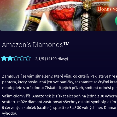
Bonus ve
Amazonʼs Diamonds™
2,1/5 (14109 Hlasy)
Zamlouvají se vám silné ženy, které vědí, co chtějí? Pak jste ve hře
pantera, který poslouchá jen své paničky, seznámíte se čtyřmi krá
neodejdete s prázdnou: Získáte-li jejich přízeň, smíte si odnést p
Vaším cílem v říši Amazonek je získat alespoň na jedné z 30 výhern
scatteru může diamant zastupovat všechny ostatní symboly, a tím zv
9 červených kuliček (scatter), spustí se 8 až 30 volných her. Diaman
výhodou.