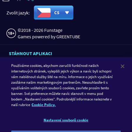
Zvolit jazyk:
CS
©2018 - 2026 Funstage
Games powered by GREENTUBE
STÁHNOUT APLIKACI
Používáme cookies, abychom zaručili funkčnost našich
internetových stránek, vylepšili jejich výkon a navíc byli schopni
vám nabídnout služby šité na míru. Informace o jejich využívání
zasíláme našim marketingovým partnerům. Nesouhlasíte-li s
využíváním volitelných souborů cookies, zavřete prosím tento
banner. Své preference můžete navíc stanovit v menu pod
bodem „Nastavení cookies“. Podrobnější informace naleznete v
naší rubrice
Cookie Policy.
SLEDUJTE GAMETWIST
Nastavení souborů cookie
FACEBOOK
INSTAGRAM