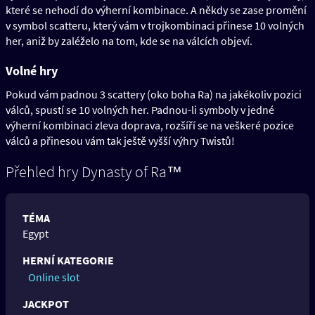
které se nehodí do výherní kombinace. A někdy se zase promění
v symbol scatteru, který vám v trojkombinaci přinese 10 volných
her, aniž by zaléželo na tom, kde se na válcích objeví.
Volné hry
Pokud vám padnou 3 scattery (oko boha Ra) na jakékoliv pozici
válců, spustí se 10 volných her. Padnou-li symboly v jedné
výherní kombinaci zleva doprava, rozšíří se na veškeré pozice
válců a přinesou vám tak ještě vyšší výhry Twistů!
Přehled hry Dynasty of Ra™
TÉMA
Egypt
HERNÍ KATEGORIE
Online slot
JACKPOT