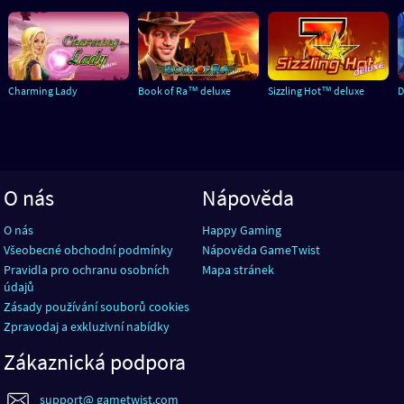
Charming Lady
Book of Ra™ deluxe
Sizzling Hot™ deluxe
D
O nás
Nápověda
O nás
Happy Gaming
Všeobecné obchodní podmínky
Nápověda GameTwist
Pravidla pro ochranu osobních
Mapa stránek
údajů
Zásady používání souborů cookies
Zpravodaj a exkluzivní nabídky
Zákaznická podpora
support@ gametwist.com