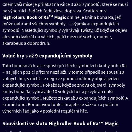
Cílem vaší mise je přilákat na válce 3 až 5 symbolů, které se musí
na výherních řadách řadit zleva doprava. Scatterem v
highrolleru
Book of Ra™ Magic
online je kniha boha Ra, jež
může nahradit všechny symboly – s výjimkou expandujících
symbolů. Následující symboly vyhrávají Twisty, už když se objeví
alespoň dvakrát na válcích, patří mezi ně socha, mumie,
skarabeus a dobrodruh.
Volné hry s až 9 expandujícími symboly
Tato bonusová hra se spustí při třech symbolech knihy boha Ra
– na jejich pozici přitom nezáleží. V tomto případě se spustí 10
volných her, v nichž se nejprve pomocí náhody objeví jeden
expandující symbol. Pokaždé, když se znovu objeví tři symboly
knihy boha Ra, vyhráváte 10 volných her a je vybrán další
expandující symbol. Můžete získat až 9 expandujících symbolů A
kromě toho: Bonusovou funkci hrajete se sázkou a počtem
výherních řad jako v poslední regulérní hře.
Souvislosti ve slotu Highroller Book of Ra™ Magic