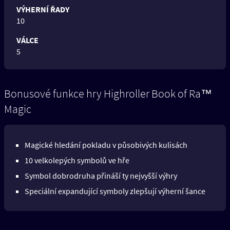
VÝHERNÍ ŘADY
10
VÁLCE
5
Bonusové funkce hry Highroller Book of Ra™
Magic
Magické hledání pokladu v působivých kulisách
10 velkolepých symbolů ve hře
Symbol dobrodruha přináší ty nejvyšší výhry
Speciální expandující symboly zlepšují výherní šance