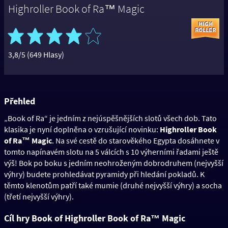
Highroller Book of Ra™ Magic
3,8/5 (649 Hlasy)
Přehled
„Book of Ra“ je jedním z nejúspěšnějších slotů všech dob. Tato
klasika je nyní doplněna o vzrušující novinku:
Highroller
Book
of Ra™ Magic
. Na své cestě do starověkého Egypta dosáhnete v
tomto napínavém slotu na 5 válcích s 10 výherními řadami ještě
výš! Bok po boku s jedním neohroženým dobrodruhem (nejvyšší
výhry) budete prohledávat pyramidy při hledání pokladů. K
těmto klenotům patří také mumie (druhé nejvyšší výhry) a socha
(třetí nejvyšší výhry).
Cíl hry Book of Highroller Book of Ra™ Magic