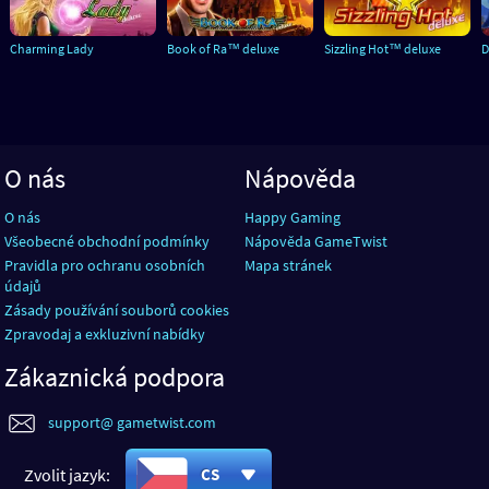
Charming Lady
Book of Ra™ deluxe
Sizzling Hot™ deluxe
D
O nás
Nápověda
O nás
Happy Gaming
Všeobecné obchodní podmínky
Nápověda GameTwist
Pravidla pro ochranu osobních
Mapa stránek
údajů
Zásady používání souborů cookies
Zpravodaj a exkluzivní nabídky
Zákaznická podpora
support@ gametwist.com
Zvolit jazyk:
CS