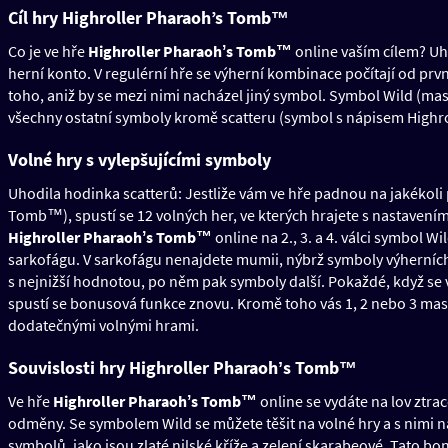
Cíl hry Highroller Pharaoh’s Tomb™
Co je ve hře
Highroller Pharaohʼs Tomb™
online vaším cílem? Uh
herní konto. V regulérní hře se výherní kombinace počítají od prv
toho, aniž by se mezi nimi nacházel jiný symbol. Symbol Wild (mas
všechny ostatní symboly kromě scatteru (symbol s nápisem High
Volné hry s vylepšujícími symboly
Uhodila hodinka scatterů: Jestliže vám ve hře padnou na jakékoli 
Tomb™), spustí se 12 volných her, ve kterých hrajete s nastavením
Highroller Pharaohʼs Tomb™
online na 2., 3. a 4. válci symbol W
sarkofágu. V sarkofágu nenajdete mumii, nýbrž symboly výherních
s nejnižší hodnotou, po něm pak symboly další. Pokaždé, když se 
spustí se bonusová funkce znovu. Kromě toho vás 1, 2 nebo 3 mas
dodatečnými volnými hrami.
Souvislosti hry Highroller Pharaohʼs Tomb™
Ve hře
Highroller Pharaohʼs Tomb™
online se vydáte na lov ztr
odměny. Se symbolem Wild se můžete těšit na volné hry a s nimi n
symbolů, jako jsou zlaté nilské kříže a zelení skarabeové. Tato b