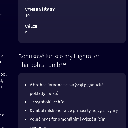
VÝHERNÍ ŘADY
e
10
VÁLCE
5
Bonusové funkce hry Highroller
’s
u
Pharaoh’s Tomb™
mbol
d,
V hrobce faraona se skrývají gigantické
ti
poklady Twistů
12 symbolů ve hře
Symbol nilského kříže přináší ty nejvyšší výhry
yté
Volné hry s fenomenálními vylepšujícími
eno:
symboly