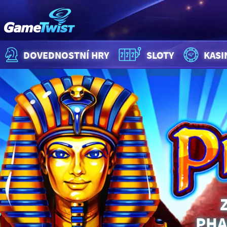
DOVEDNOSTNÍ HRY
SLOTY
KASI
PHA