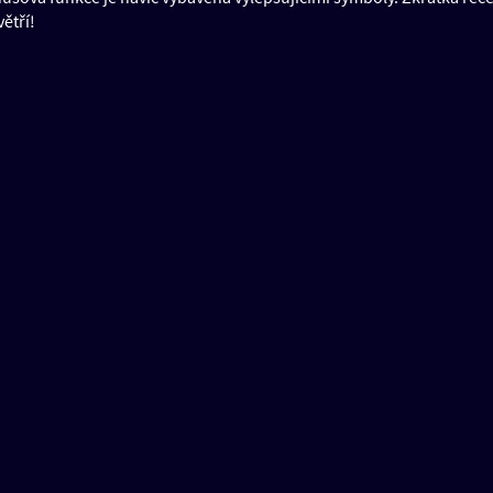
ětří!