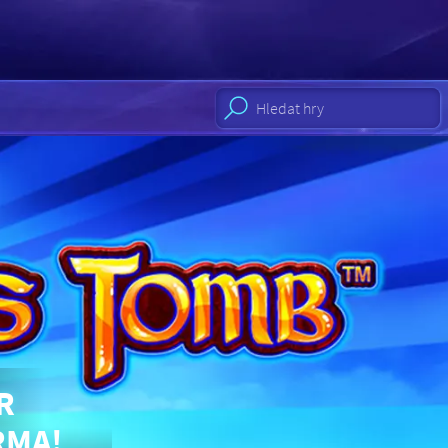
R
RMA!