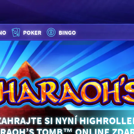
NO
POKER
BINGO
ZAHRAJTE SI NYNÍ HIGHROLLE
RAOH’S TOMB™ ONLINE ZDA