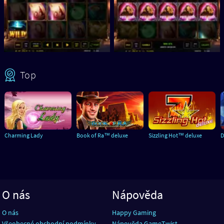
Top
Charming Lady
Book of Ra™ deluxe
Sizzling Hot™ deluxe
D
O nás
Nápověda
O nás
Happy Gaming
Všeobecné obchodní podmínky
Nápověda GameTwist