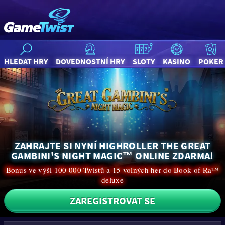
HLEDAT HRY
DOVEDNOSTNÍ HRY
SLOTY
KASINO
POKER
ZAHRAJTE SI NYNÍ HIGHROLLER THE GREAT
GAMBINI'S NIGHT MAGIC™ ONLINE ZDARMA!
Bonus ve výši 100 000 Twistů a 15 volných her do Book of Ra™
deluxe
ZAREGISTROVAT SE