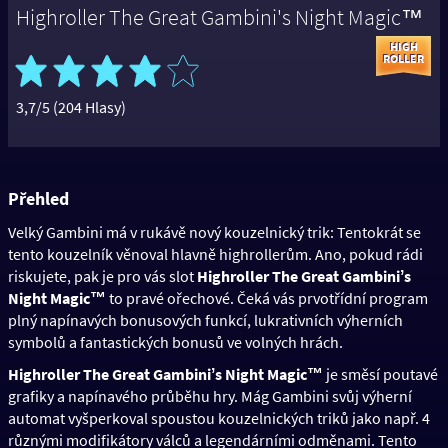
Highroller The Great Gambini's Night Magic™
3,7/5 (204 Hlasy)
Přehled
Velký Gambini má v rukávě nový kouzelnický trik: Tentokrát se
tento kouzelník věnoval hlavně highrollerům. Ano, pokud rádi
riskujete, pak je pro vás slot
Highroller The Great Gambiniʼs
Night Magic™
to pravé ořechové. Čeká vás prvotřídní program
plný napínavých bonusových funkcí, lukrativních výherních
symbolů a fantastických bonusů ve volných hrách.
Highroller The Great Gambiniʼs Night Magic™
je směsí poutavé
grafiky a napínavého průběhu hry. Mág Gambini svůj výherní
automat vyšperkoval spoustou kouzelnických triků jako např. 4
různými modifikátory válců a legendárními odměnami. Tento