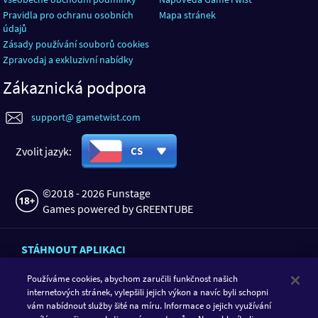
Pravidla pro ochranu osobních
Mapa stránek
údajů
Zásady používání souborů cookies
Zpravodaj a exkluzivní nabídky
Zákaznická podpora
support@ gametwist.com
Zvolit jazyk:
CS
©2018 - 2026 Funstage
Games powered by GREENTUBE
STÁHNOUT APLIKACI
Používáme cookies, abychom zaručili funkčnost našich
internetových stránek, vylepšili jejich výkon a navíc byli schopni
vám nabídnout služby šité na míru. Informace o jejich využívání