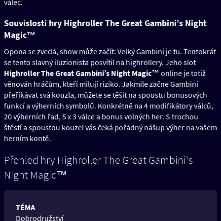
válec.
Souvislosti hry Highroller The Great Gambiniʼs Night
Magic™
Opona se zvedá, show může začít: Velký Gambini je tu. Tentokrát
se tento slavný iluzionista posvítil na highrollery. Jeho slot
Highroller The Great Gambiniʼs Night Magic™
online je totiž
věnován hráčům, kteří milují riziko. Jakmile začne Gambini
přeříkávat svá kouzla, můžete se těšit na spoustu bonusových
funkcí a výherních symbolů. Konkrétně na 4 modifikátory válců,
20 výherních řad, 5 x 3 válce a bonus volných her. S trochou
štěstí a spoustou kouzel vás čeká pořádný nášup výher na vašem
herním kontě.
Přehled hry Highroller The Great Gambini's
Night Magic™
TÉMA
Dobrodružství