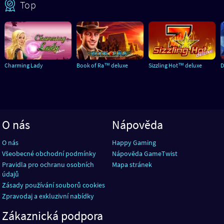
Top
Charming Lady
Book of Ra™ deluxe
Sizzling Hot™ deluxe
D
O nás
Nápověda
O nás
Happy Gaming
Všeobecné obchodní podmínky
Nápověda GameTwist
Pravidla pro ochranu osobních
Mapa stránek
údajů
Zásady používání souborů cookies
Zpravodaj a exkluzivní nabídky
Zákaznická podpora