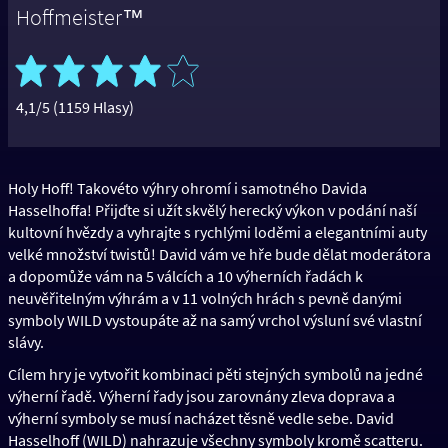
Hoffmeister™
4,1/5 (1159 Hlasy)
Holy Hoff! Takovéto výhry ohromí i samotného Davida
Hasselhoffa! Přijďte si užít skvělý herecký výkon v podání naší
kultovní hvězdy a vyhrajte s rychlými loděmi a elegantními auty
velké množství twistů! David vám ve hře bude dělat moderátora
a dopomůže vám na 5 válcích a 10 výherních řadách k
neuvěřitelným výhrám a v 11 volných hrách s pevně danými
symboly WILD vystoupáte až na samý vrchol výsluní své vlastní
slávy.
Cílem hry je vytvořit kombinaci pěti stejných symbolů na jedné
výherní řadě. Výherní řady jsou zarovnány zleva doprava a
výherní symboly se musí nacházet těsně vedle sebe. David
Hasselhoff (WILD) nahrazuje všechny symboly kromě scatteru.