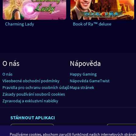
Charming Lady
Book of Ra™ deluxe
O nás
Nápověda
O nás
Happy Gaming
Všeobecné obchodní podmínky
Nápověda GameTwist
Pravidla pro ochranu osobních údajů
Mapa stránek
Zásady používání souborů cookies
Zpravodaj a exkluzivní nabídky
STÁHNOUT APLIKACI
Používáme cookies, abychom zaručili funkčnost našich internetových stránek, 