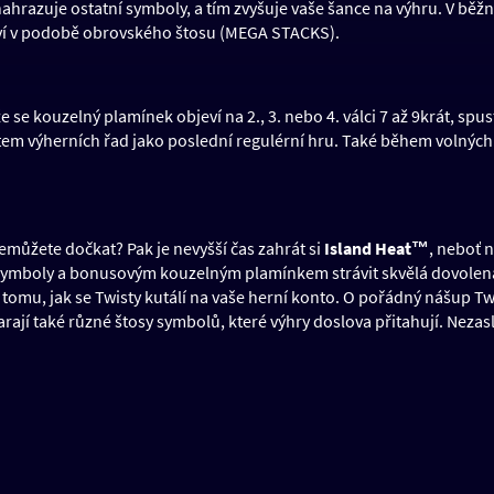
ahrazuje ostatní symboly, a tím zvyšuje vaše šance na výhru. V běž
jeví v podobě obrovského štosu (MEGA STACKS).
e kouzelný plamínek objeví na 2., 3. nebo 4. válci 7 až 9krát, spust
čtem výherních řad jako poslední regulérní hru. Také během volných
nemůžete dočkat? Pak je nevyšší čas zahrát si
Island Heat™
, neboť 
symboly a bonusovým kouzelným plamínkem strávit skvělá dovolená
 tomu, jak se Twisty kutálí na vaše herní konto. O pořádný nášup Tw
rají také různé štosy symbolů, které výhry doslova přitahují. Nezas