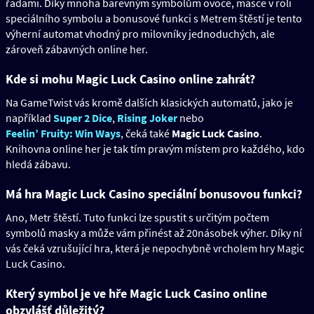
řadami. Díky mnoha barevným symbolům ovoce, masce v roli
speciálního symbolu a bonusové funkci s Metrem štěstí je tento
výherní automat vhodný pro milovníky jednoduchých, ale
zároveň zábavných online her.
Kde si mohu Magic Luck Casino online zahrát?
Na GameTwist vás kromě dalších klasických automatů, jako je
například
Super 2 Dice
,
Rising Joker
nebo
Feelin
’ Fruity: Win Ways
, čeká také
Magic Luck Casino
.
Knihovna online her je tak tím pravým místem pro každého, kdo
hledá zábavu.
Má hra Magic Luck Casino speciální bonusovou funkci?
Ano, Metr štěstí. Tuto funkci lze spustit s určitým počtem
symbolů masky a může vám přinést až 20násobek výher. Díky ní
vás čeká vzrušující hra, která je nepochybně vrcholem hry Magic
Luck Casino.
Který symbol je ve hře Magic Luck Casino online
obzvlášť důležitý?