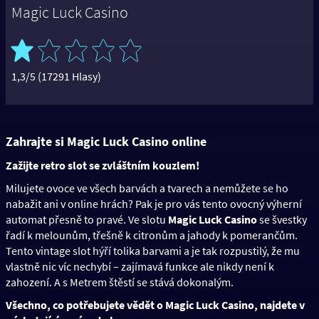
Magic Luck Casino
1,3/5 (17291 Hlasy)
Zahrajte si Magic Luck Casino online
Zažijte retro slot se zvláštním kouzlem!
Milujete ovoce ve všech barvách a tvarech a nemůžete se ho
nabažit ani v online hrách? Pak je pro vás tento ovocný výherní
automat přesně to pravé. Ve slotu
Magic Luck Casino
se švestky
řadí k melounům, třešně k citronům a jahody k pomerančům.
Tento vintage slot hýří tolika barvami a je tak rozpustilý, že mu
vlastně nic víc nechybí – zajímavá funkce ale nikdy není k
zahození. A s Metrem štěstí se stává dokonalým.
Všechno, co potřebujete vědět o Magic Luck Casino, najdete v