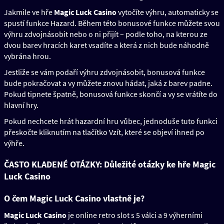
Jakmile ve hře
Magic Luck Casino
vytočíte výhru, automaticky se
spustí funkce Hazard. Během této bonusové funkce můžete svou
výhru zdvojnásobit nebo o ni přijít – podle toho, na kterou ze
dvou barev hracích karet vsadíte a která z nich bude náhodně
vybrána hrou.
Jestliže se vám podaří výhru zdvojnásobit, bonusová funkce
bude pokračovat a vy můžete znovu hádat, jaká z barev padne.
Pokud tipnete špatně, bonusová funkce skončí a vy se vrátíte do
hlavní hry.
Pokud nechcete hrát hazardní hru vůbec, jednoduše tuto funkci
přeskočte kliknutím na tlačítko Vzít, které se objeví ihned po
výhře.
ČASTO KLADENÉ OTÁZKY: Důležité otázky ke hře Magic
Luck Casino
O čem Magic Luck Casino vlastně je?
Magic Luck Casino
je online retro slot s 5 válci a 9 výherními