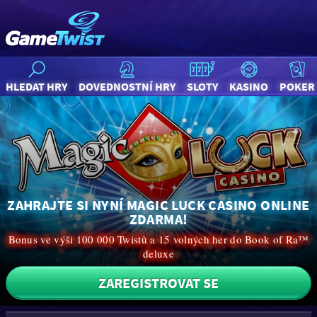
HLEDAT HRY
DOVEDNOSTNÍ HRY
SLOTY
KASINO
POKER
ZAHRAJTE SI NYNÍ MAGIC LUCK CASINO ONLINE
ZDARMA!
Bonus ve výši 100 000 Twistů a 15 volných her do Book of Ra™
deluxe
ZAREGISTROVAT SE