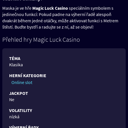
Maska je ve hře
Magic Luck Casino
speciálním symbolem s
jedinečnou funkcí: Pokud padne na výherní řadě alespoň
dvakrát během jedné otáčky, může aktivovat funkci s Metrem
štěstí. Buďte bystří a radujte se z ní, až se objeví!
Přehled hry Magic Luck Casino
TÉMA
Klasika
HERNÍ KATEGORIE
Online slot
JACKPOT
Ne
VOLATILITY
nízká
VÝHERNÍ ŘADY