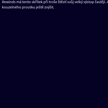
Rewinds má tento skřítek při troše štěstí svůj velký výstup častěj
kouzelného proutku ještě zvýšit.