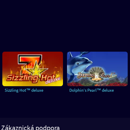
Sizzling Hot™ deluxe
Dolphin‘s Pearl™ deluxe
Zákaznická podpora