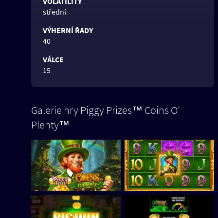
VOLATILITY
střední
VÝHERNÍ ŘADY
40
VÁLCE
15
Galerie hry Piggy Prizes™ Coins O’
Plenty™