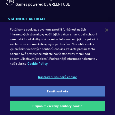
Games powered by GREENTUBE
STÁHNOUT APLIKACI
Používáme cookies, abychom zaručili funkčnost našich
internetových stránek, vylepšili jejich výkon a navíc byli schopni
vám nabídnout služby šité na míru. Informace o jejich využívání
zasíláme našim marketingovým partnerům. Nesouhlasíte-li s
využíváním volitelných souborů cookies, zavřete prosím tento
banner. Své preference můžete navíc stanovit v menu pod
bodem „Nastavení cookies“. Podrobnější informace naleznete v
naší rubrice
Cookie Policy.
SLEDUJTE GAMETWIST
Nastavení souborů cookie
FACEBOOK
INSTAGRAM
GameTwist je sociální kasino. Hraní by mělo být pouhou
Zamítnout vše
zábavou. Proto můžete hrát jenom s virtuální herní měnou
„Twisty“. Zábava by měla být vždy nejdůležitějším aspektem
Přijmout všechny soubory cookie
vašeho hraní. GameTwist neumožňuje převést Twisty na
skutečnou měnu.