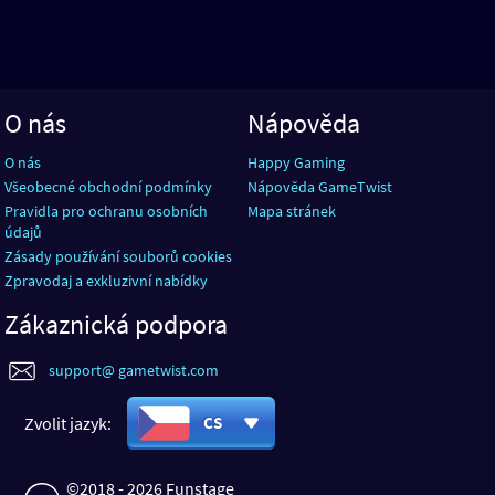
O nás
Nápověda
O nás
Happy Gaming
Všeobecné obchodní podmínky
Nápověda GameTwist
Pravidla pro ochranu osobních
Mapa stránek
údajů
Zásady používání souborů cookies
Zpravodaj a exkluzivní nabídky
Zákaznická podpora
support@ gametwist.com
Zvolit jazyk:
CS
©2018 - 2026 Funstage