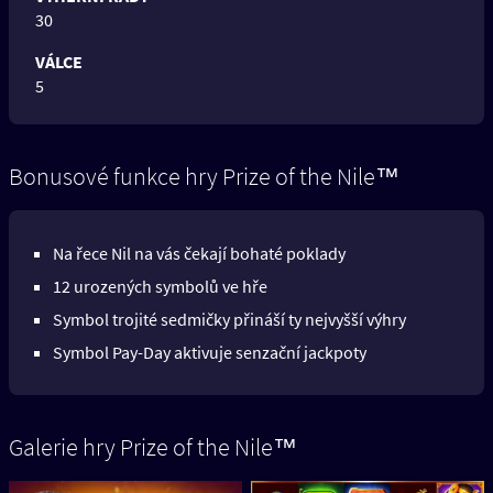
30
VÁLCE
5
Bonusové funkce hry Prize of the Nile™
Na řece Nil na vás čekají bohaté poklady
12 urozených symbolů ve hře
Symbol trojité sedmičky přináší ty nejvyšší výhry
Symbol Pay-Day aktivuje senzační jackpoty
Galerie hry Prize of the Nile™