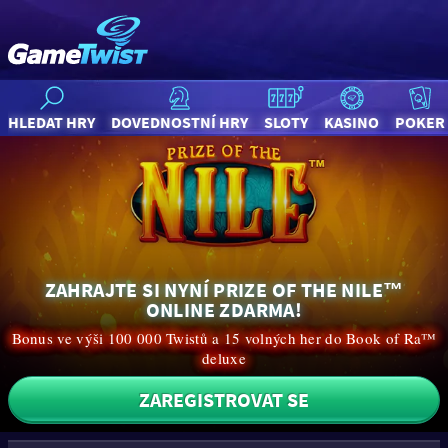
HLEDAT HRY
DOVEDNOSTNÍ HRY
SLOTY
KASINO
POKER
ZAHRAJTE SI NYNÍ PRIZE OF THE NILE™
ONLINE ZDARMA!
Bonus ve výši 100 000 Twistů a 15 volných her do Book of Ra™
deluxe
ZAREGISTROVAT SE