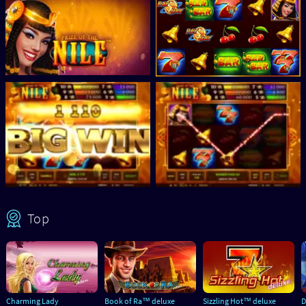
Top
Charming Lady
Book of Ra™ deluxe
Sizzling Hot™ deluxe
D