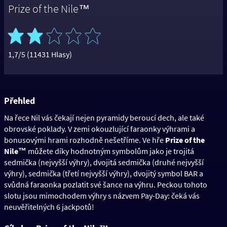
Prize of the Nile™
1,7/5 (11431 Hlasy)
Přehled
Na řece Nil vás čekají nejen pyramidy beroucí dech, ale také
obrovské poklady. V zemi okouzlující faraonky výhrami a
bonusovými hrami rozhodně nešetříme. Ve hře
Prize of the
Nile™
můžete díky hodnotným symbolům jako je trojitá
sedmička (nejvyšší výhry), dvojitá sedmička (druhé nejvyšší
výhry), sedmička (třetí nejvyšší výhry), dvojitý symbol BAR a
svůdná faraonka pozlatit své šance na výhru. Peckou tohoto
slotu jsou mimochodem výhry s názvem Pay-Day: čeká vás
neuvěřitelných 6 jackpotů!