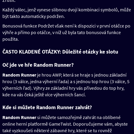
Zrušit.
Každý válec, jenž vynese slibnou dvojí kombinaci symbolů, může
být takto automaticky podržen.
Bonusová funkce Podržet však není k dispozici v první otáčce po
výhře a přímo po otáčce, v níž už byla tato bonusová funkce
použita.
ČASTO KLADENÉ OTÁZKY: Důležité otázky ke slotu
Oč jde ve hře Random Runner?
Random Runner
je hrou AWP, která se hraje s jednou základní
hrou (3 válce, jedna výherní řada) a s jednou top hrou (3 válce, 5
výherních řad). Výhry ze základní hry vás přivedou do top hry,
kde na vás čeká ještě více výherních šancí.
Kde si můžete Random Runner zahrát?
Random Runner
si můžete samozřejmě zahrát na oblíbené
online herní platformě GameTwist. Doporučujeme vám, abyste
také vyzkoušeli některé zábavné hry, které se tu rovněž