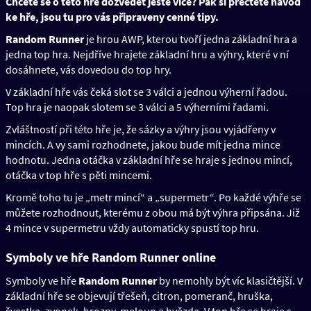
Chcete se o této hře dozvědět ještě více? Pak si přečtěte návod
ke hře, jsou tu pro vás připraveny cenné tipy.
Random Runner
je hrou AWP, kterou tvoří jedna základní hra a
jedna top hra. Nejdříve hrajete základní hru a výhry, které v ní
dosáhnete, vás dovedou do top hry.
V základní hře vás čeká slot se 3 válci a jednou výherní řadou.
Top hra je naopak slotem se 3 válci a 5 výherními řadami.
Zvláštností při této hře je, že sázky a výhry jsou vyjádřeny v
mincích. A vy sami rozhodnete, jakou bude mít jedna mince
hodnotu. Jedna otáčka v základní hře se hraje s jednou mincí,
otáčka v top hře s pěti mincemi.
Kromě toho tu je „metr mincí“ a „supermetr“. Po každé výhře se
můžete rozhodnout, kterému z obou má být výhra připsána. Již
4 mince v supermetru vždy automaticky spustí top hru.
Symboly ve hře Random Runner online
Symboly ve hře
Random Runner
by nemohly být víc klasičtější. V
základní hře se objevují třešeň, citron, pomeranč, hruška,