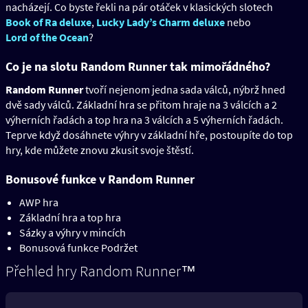
nacházejí. Co byste řekli na pár otáček v klasických slotech
Book of Ra deluxe
,
Lucky Lady’s Charm deluxe
nebo
Lord of the Ocean
?
Co je na slotu Random Runner tak mimořádného?
Random Runner
tvoří nejenom jedna sada válců, nýbrž hned
dvě sady válců. Základní hra se přitom hraje na 3 válcích a 2
výherních řadách a top hra na 3 válcích a 5 výherních řadách.
Teprve když dosáhnete výhry v základní hře, postoupíte do top
hry, kde můžete znovu zkusit svoje štěstí.
Bonusové funkce v Random Runner
AWP hra
Základní hra a top hra
Sázky a výhry v mincích
Bonusová funkce Podržet
Přehled hry Random Runner™