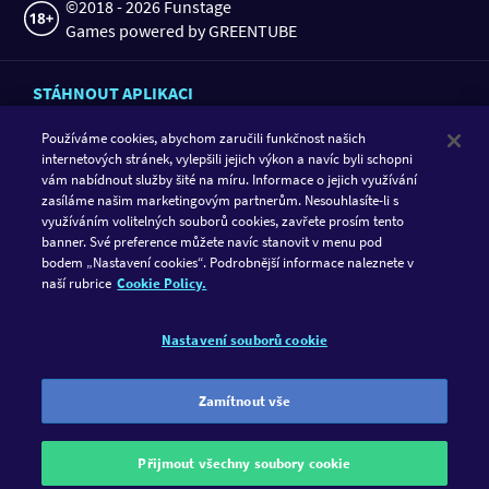
©2018 - 2026 Funstage
Games powered by GREENTUBE
STÁHNOUT APLIKACI
Používáme cookies, abychom zaručili funkčnost našich
internetových stránek, vylepšili jejich výkon a navíc byli schopni
vám nabídnout služby šité na míru. Informace o jejich využívání
zasíláme našim marketingovým partnerům. Nesouhlasíte-li s
využíváním volitelných souborů cookies, zavřete prosím tento
banner. Své preference můžete navíc stanovit v menu pod
bodem „Nastavení cookies“. Podrobnější informace naleznete v
naší rubrice
Cookie Policy.
SLEDUJTE GAMETWIST
Nastavení souborů cookie
FACEBOOK
INSTAGRAM
GameTwist je sociální kasino. Hraní by mělo být pouhou
Zamítnout vše
zábavou. Proto můžete hrát jenom s virtuální herní měnou
„Twisty“. Zábava by měla být vždy nejdůležitějším aspektem
Přijmout všechny soubory cookie
vašeho hraní. GameTwist neumožňuje převést Twisty na