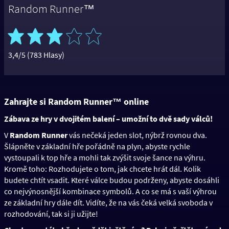
Random Runner™
3,4/5 (783 Hlasy)
Zahrajte si Random Runner™ online
Zábava ze hry v dvojitém balení – umožní to dvě sady válců!
V
Random Runner
vás nečeká jeden slot, nýbrž rovnou dva.
Šlápněte v základní hře pořádně na plyn, abyste rychle
vystoupali k top hře a mohli tak zvýšit svoje šance na výhru.
Kromě toho: Rozhodujete o tom, jak chcete hrát dál. Kolik
budete chtít vsadit. Které válce budou podrženy, abyste dosáhli
co nejvýnosnější kombinace symbolů. A co se má s vaší výhrou
ze základní hry dále dít. Vidíte, že na vás čeká velká svoboda v
rozhodování, tak si ji užijte!