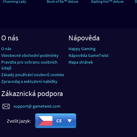
Charming Lady
Book of Ra™ deluxe
Sizzling Hot™ deluxe
D
O nás
Nápověda
O nás
Happy Gaming
Všeobecné obchodní podmínky
Nápověda GameTwist
Pravidla pro ochranu osobních
Mapa stránek
údajů
Zásady používání souborů cookies
Zpravodaj a exkluzivní nabídky
Zákaznická podpora
support@ gametwist.com
Zvolit jazyk:
CS