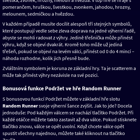
švestka, zvonek, hrozny, meloun a hvězda. V top hře se hraje s
pomerančem, hruškou, švestkou, zvonkem, jahodou, hrozny,
melounem, sedmičkou a hvězdou.
V každém případě musíte docílit alespoň tří stejných symbolů,
které postupují vedle sebe zleva doprava na jedné výherní řadě,
abyste se mohli radovat z výhry. Jedině třešnička může přinést
výhru, když se objeví dvakrát. Kromě toho může už jediná
třešeň, pokud se objeví na levém válci, přinést od 0 do 4 mincí –
náhoda rozhodne, kolik jich přesně bude.
Zvláštním symbolem je koruna ze základní hry. Ta je scatterem a
může tak přinést výhry nezávisle na své pozici.
Bonusová funkce Podržet ve hře Random Runner
S bonusovou funkcí Podržet můžete v základní hře slotu
Random Runner
svoje výherní šance zvýšit. Jak to jde? Docela
jednoduše: Pod každým válcem se nachází tlačítko Podržet. Při
každé otáčce můžete takto zastavit až dva válce. Pokud stisknete
tlačítko znovu, válce se opět uvolní. Když chcete válce opět
spustit všechny najednou, můžete také kliknout na tlačítko