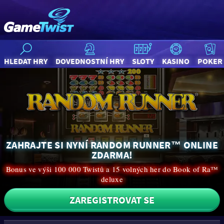
HLEDAT HRY
DOVEDNOSTNÍ HRY
SLOTY
KASINO
POKER
ZAHRAJTE SI NYNÍ RANDOM RUNNER™ ONLINE
ZDARMA!
Bonus ve výši 100 000 Twistů a 15 volných her do Book of Ra™
deluxe
ZAREGISTROVAT SE