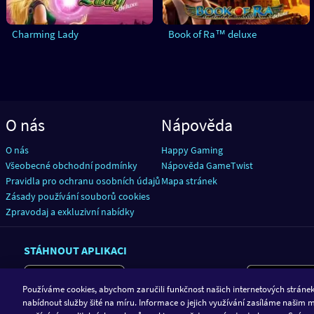
Charming Lady
Book of Ra™ deluxe
O nás
Nápověda
O nás
Happy Gaming
Všeobecné obchodní podmínky
Nápověda GameTwist
Pravidla pro ochranu osobních údajů
Mapa stránek
Zásady používání souborů cookies
Zpravodaj a exkluzivní nabídky
STÁHNOUT APLIKACI
Používáme cookies, abychom zaručili funkčnost našich internetových stránek, 
nabídnout služby šité na míru. Informace o jejich využívání zasíláme našim 