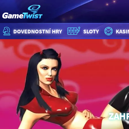
DOVEDNOSTNÍ HRY
SLOTY
KASI
ZAHR