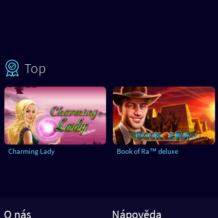
Top
Charming Lady
Book of Ra™ deluxe
O nás
Nápověda