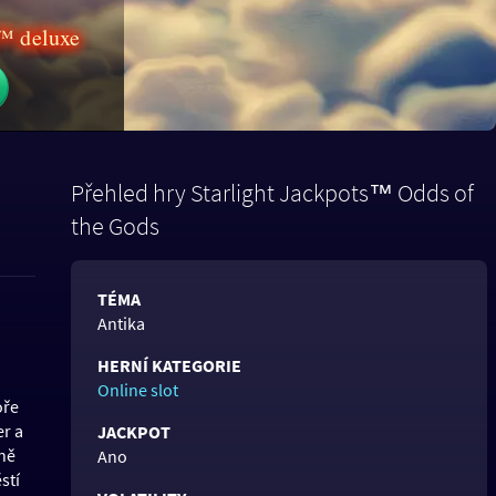
a™ deluxe
Přehled hry Starlight Jackpots™ Odds of
the Gods
TÉMA
Antika
HERNÍ KATEGORIE
Online slot
oře
er a
JACKPOT
jně
Ano
stí