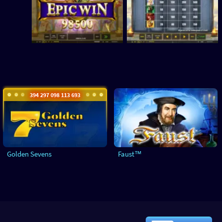
394 297 102 222 495
Golden Sevens
Faust™