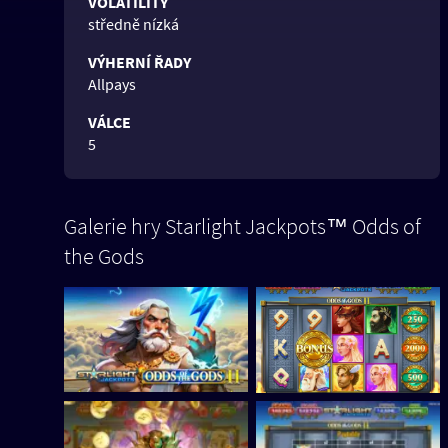
VOLATILITY
středně nízká
VÝHERNÍ ŘADY
Allpays
VÁLCE
5
Galerie hry Starlight Jackpots™ Odds of
the Gods