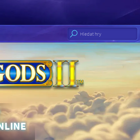
NLINE