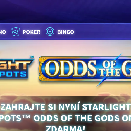
NO
POKER
BINGO
ZAHRAJTE SI NYNÍ STARLIGHT
POTS™ ODDS OF THE GODS O
ZDARMA!