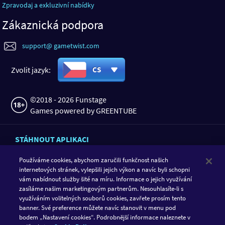
Zpravodaj a exkluzivní nabídky
Zákaznická podpora
support@ gametwist.com
Zvolit jazyk:
CS
©2018 - 2026 Funstage
Games powered by GREENTUBE
STÁHNOUT APLIKACI
Používáme cookies, abychom zaručili funkčnost našich
internetových stránek, vylepšili jejich výkon a navíc byli schopni
vám nabídnout služby šité na míru. Informace o jejich využívání
zasíláme našim marketingovým partnerům. Nesouhlasíte-li s
využíváním volitelných souborů cookies, zavřete prosím tento
banner. Své preference můžete navíc stanovit v menu pod
bodem „Nastavení cookies“. Podrobnější informace naleznete v