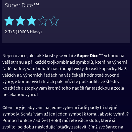
Super Dice™
2,7/5 (19603 Hlasy)
Nejen ovoce, ale také kostky se ve hře
Super Dice™
vrhnou na
vaši stranu a při každé trojkombinaci symbolů, která na výherní
řadě padne, vám bohatě nastřádají twisty do vaší kapsičky. Na 3
válcích a 5 výherních řadách na vás čekají hodnotné ovocné
výhry, v bonusových hrách pak můžete poškádlit své štěstí v
kostkách a stopky vám kromě toho nadělí fantastickou a zcela
nečekanou výhru!
Cílem hry je, aby vám na jedné výherní řadě padly tři stejné
symboly. Schází vám už jen jeden symbol k tomu, abyste vyhráli?
Pomocí funkce Zadržet (Hold) můžete válce slotu, které si
zvolíte, po dobu následující otáčky zastavit, čímž své šance na