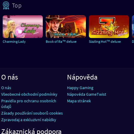
Top
Charming Lady
Book of Ra™ deluxe
Sizzling Hot™ deluxe
D
O nás
Nápověda
O nás
Happy Gaming
Všeobecné obchodní podmínky
Nápověda GameTwist
Pravidla pro ochranu osobních
Mapa stránek
údajů
Zásady používání souborů cookies
Zpravodaj a exkluzivní nabídky
Zákaznická podpora