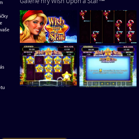
Galerie hry Wish Upon a Star™
ím
áčky
te
 vaše
vás
otu