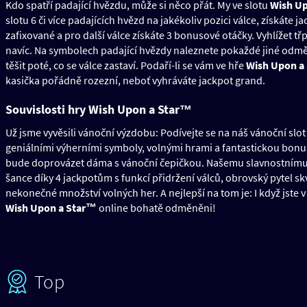
Kdo spatří padající hvězdu, může si něco přát. My ve slotu
Wish U
slotu 6 či více padajících hvězd na jakékoliv pozici válce, získát
zafixované a pro další válce získáte 3 bonusové otáčky. Vyhlížet třp
navíc. Na symbolech padající hvězdy naleznete pokaždé jiné odměn
těšit poté, co se válce zastaví. Podaří-li se vám ve hře
Wish Upon a
kasička pořádně rozezní, neboť vyhráváte jackpot grand.
Souvislosti hry Wish Upon a Star™
Už jsme vyvěsili vánoční výzdobu: Podívejte se na náš vánoční slo
geniálními výherními symboly, volnými hrami a fantastickou bon
bude doprovázet dáma s vánoční čepičkou. Našemu slavnostnímu sl
šance díky 4 jackpotům s funkcí přidržení válců, obrovský pytel
nekonečné množství volných her. A nejlepší na tom je: I když jste 
Wish Upon a Star™
online bohatě odměněni!
Top