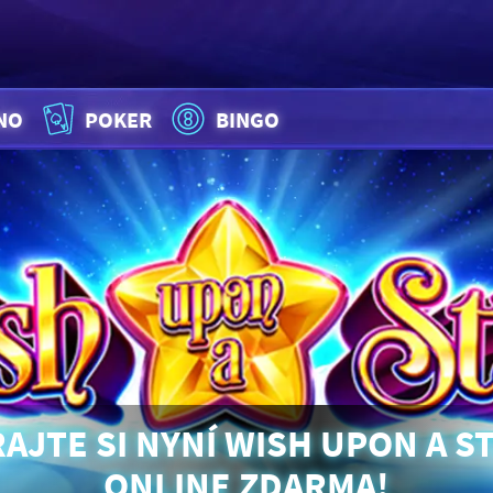
NO
POKER
BINGO
AJTE SI NYNÍ WISH UPON A 
ONLINE ZDARMA!