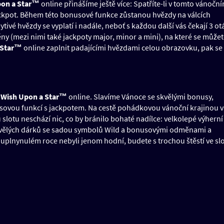
pon a Star™
online přinášíme ještě více: Spatříte-li v tomto vánočn
e jackpot. Během této bonusové funkce zůstanou hvězdy na válcích
ytivé hvězdy se vyplatí i nadále, neboť s každou další vás čekají 3 ot
y (mezi nimi také jackpoty major, minor a mini), na které se může
 Star™
online zaplnit padajícími hvězdami celou obrazovku, pak se
t
Wish Upon a Star™
online. Slavíme Vánoce se skvělými bonusy,
usovou funkcí s jackpotem. Na cestě pohádkovou vánoční krajinou 
otu neschází nic, co by bránilo bohaté nadílce: velkolepé výherní
 skvělých dárků se sadou symbolů Wild a bonusovými odměnami a
v uplnynulém roce nebyli jenom hodní, budete s trochou štěstí ve sl