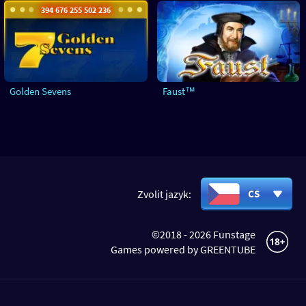
394 676 260 051 320
Golden Sevens
Faust™
Zvolit jazyk:
CS
©2018 - 2026 Funstage
Games powered by GREENTUBE