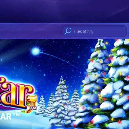
STAR™