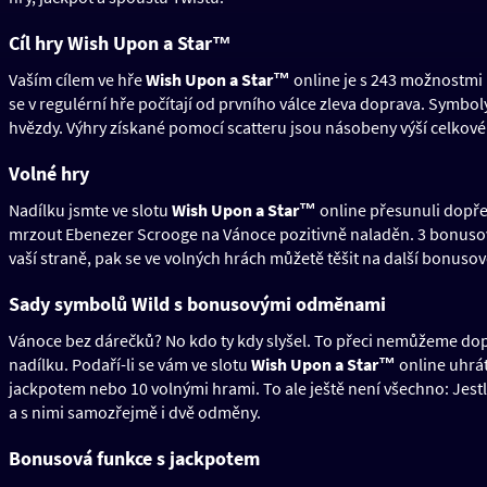
Cíl hry Wish Upon a Star™
Vaším cílem ve hře
Wish Upon a Star™
online je s 243 možnostmi 
se v regulérní hře počítají od prvního válce zleva doprava. Symbo
hvězdy. Výhry získané pomocí scatteru jsou násobeny výší celkové
Volné hry
Nadílku jsmte ve slotu
Wish Upon a Star™
online přesunuli dopře
mrzout Ebenezer Scrooge na Vánoce pozitivně naladěn. 3 bonusové sy
vaší straně, pak se ve volných hrách můžetě těšit na další bonusov
Sady symbolů Wild s bonusovými odměnami
Vánoce bez dárečků? No kdo ty kdy slyšel. To přeci nemůžeme dop
nadílku. Podaří-li se vám ve slotu
Wish Upon a Star™
online uhrát
jackpotem nebo 10 volnými hrami. To ale ještě není všechno: Jestliž
a s nimi samozřejmě i dvě odměny.
Bonusová funkce s jackpotem