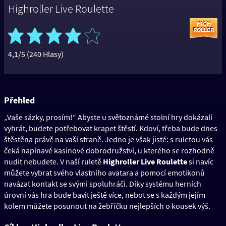
Highroller Live Roulette
4,1/5 (240 Hlasy)
Přehled
„Vaše sázky, prosím!“ Abyste u světoznámé stolní hry dokázali
vyhrát, budete potřebovat krapet štěstí. Kdoví, třeba bude dnes
štěstěna právě na vaší straně. Jedno je však jisté: s ruletou vás
čeká napínavé kasinové dobrodružství, u kterého se rozhodně
nudit nebudete. V naší ruletě
Highroller Live Roulette
si navíc
můžete vybrat svého vlastního avatara a pomocí emotikonů
navázat kontakt se svými spoluhráči. Díky systému herních
úrovní vás hra bude bavit ještě více, neboť se s každým jejím
kolem můžete posunout na žebříčku nejlepších o kousek výš.