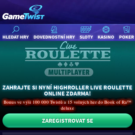
HLEDAT HRY
DOVEDNOSTNÍ HRY
SLOTY
KASINO
POKER
ZAHRAJTE SI NYNÍ HIGHROLLER LIVE ROULETTE
ONLINE ZDARMA!
Bonus ve výši 100 000 Twistů a 15 volných her do Book of Ra™
deluxe
ZAREGISTROVAT SE