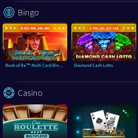
Bingo
4.025.406.317.836
2.500.101.258.591
Book of Ra™ Multi Card Bingo deluxe
Diamond Cash Lotto
Casino