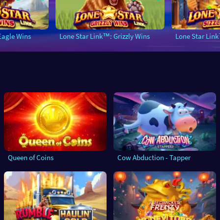
Eagle Wins
Lone Star Link™: Grizzly Wins
Lone Star Link
Queen of Coins
Cow Abduction - Tapper