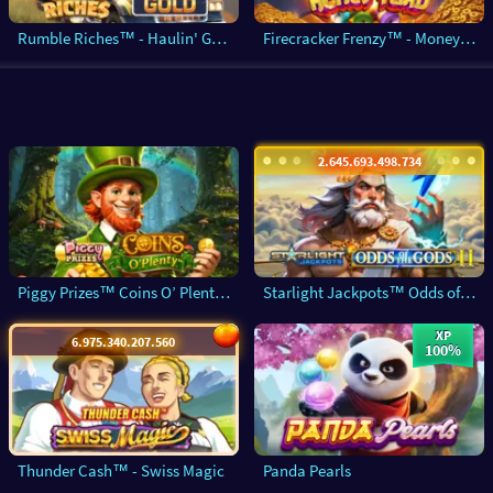
Rumble Riches™ - Haulin' Gold™
Firecracker Frenzy™ - Money Toad
2.645.695.357.547
Piggy Prizes™ Coins O’ Plenty™
Starlight Jackpots™ Odds of the Gods
6.975.352.887.205
Thunder Cash™ - Swiss Magic
Panda Pearls