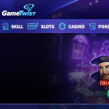
SKILL
SLOTS
CASINO
POK
100.