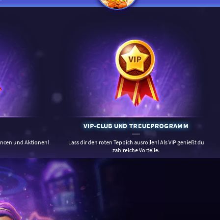
VIP-CLUB UND TREUEPROGRAMM
hancen und Aktionen!
Lass dir den roten Teppich ausrollen! Als VIP genießt du
zahlreiche Vorteile.