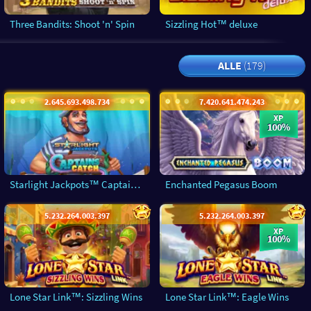
Three Bandits: Shoot 'n' Spin
Sizzling Hot™ deluxe
ALLE
(179)
2.645.695.357.547
7.420.641.856.277
Starlight Jackpots™ Captain's Catch™
Enchanted Pegasus Boom
5.232.264.678.548
5.232.264.678.548
Lone Star Link™: Sizzling Wins
Lone Star Link™: Eagle Wins