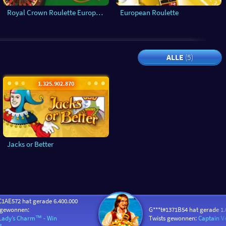
Royal Crown Roulette European
European Roulette
ALLE
(5)
1.325.903.346
Jacks or Better
u***52 hat gerade 190.00
*t#1371B54 hat gerade 1.060.000
Twists gewonnen:
ists gewonnen:
Captain Venture
Book of Ra™ deluxe