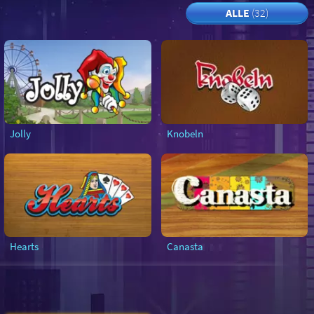
ALLE
(32)
Jolly
Knobeln
Hearts
Canasta