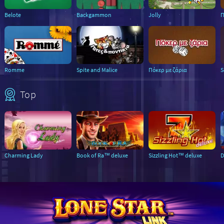
Belote
Backgammon
Jolly
Π
Romme
Spite and Malice
Πόκερ με ζάρια
S
Top
Charming Lady
Book of Ra™ deluxe
Sizzling Hot™ deluxe
D