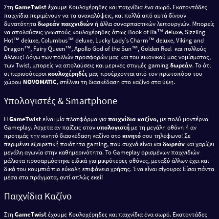
Στη
GameTwist
έχουμε Κουλοχέρηδες και παιχνίδια ένα σωρό. Εκατοντάδες
παιχνίδια περιμένουν να τα ανακαλύψεις, και πολλά από αυτά δίνουν
δυνατότητα
δωρεάν παιχνιδιών
ή άλλα συναρπαστικών λειτουργιών. Μπορείς
να απολαύσεις γνωστούς κουλοχέρηδες όπως Book of Ra™ deluxe, Sizzling
Hot™ deluxe, Columbus™ deluxe, Lucky Ladyʼs Charm™ deluxe, Viking and
Dragon™, Fairy Queen™, Apollo God of the Sun™, Golden Reel και πολλούς
άλλους! Λόγω των πολλών προσφορών μας και του εικονικού μας νομίσματος,
των Twist, μπορείς να απολαύσεις και μερικές στιγμές gaming
δωρεάν
. Το ότι
οι περισσότεροι
κουλοχέρηδές
μας προέρχονται από τον πρωτοπόρο του
χώρου
NOVOMATIC
, στέλνει τη διασκέδαση στο καζίνο στα ύψη.
Υπολογιστές & Smartphone
Η
GameTwist
είναι μία πλατφόρμα για
παιχνίδια καζίνο,
με πολύ μοντέρνο
Gameplay. Άσχετα αν παίζεις στον
υπολογιστή
με τη μεγάλη οθόνη ή αν
προτιμάς την κινητό διασκέδαση καζίνο στο
κινητό
σου τηλέφωνο: Σε
περιμένει εξαιρετική ποιότητα gaming, που συχνά είναι και
δωρεάν
και χαρίζει
μεγάλη αγωνία στην καθημερινότητα. Το Gameplay ορισμένων παιχνιδιών
μάλιστα προσαρμόστηκε ειδικά για μικρότερες οθόνες, μεταξύ άλλων έχει και
δικά του κουμπιά πιο εύκολη επιφάνεια χρήσης. Ένα είναι σίγουρο: Είσαι πάντα
μέσα στα πράγματα, αντί απλώς εκεί!
Παιχνίδια Καζίνο
Στη
GameTwist
έχουμε Κουλοχέρηδες και παιχνίδια ένα σωρό. Εκατοντάδες