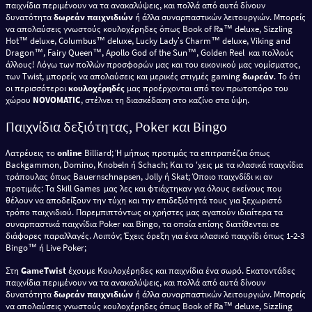
παιχνίδια περιμένουν να τα ανακαλύψεις, και πολλά από αυτά δίνουν
δυνατότητα
δωρεάν παιχνιδιών
ή άλλα συναρπαστικών λειτουργιών. Μπορείς
να απολαύσεις γνωστούς κουλοχέρηδες όπως Book of Ra™ deluxe, Sizzling
Hot™ deluxe, Columbus™ deluxe, Lucky Ladyʼs Charm™ deluxe, Viking and
Dragon™, Fairy Queen™, Apollo God of the Sun™, Golden Reel και πολλούς
άλλους! Λόγω των πολλών προσφορών μας και του εικονικού μας νομίσματος,
των Twist, μπορείς να απολαύσεις και μερικές στιγμές gaming
δωρεάν
. Το ότι
οι περισσότεροι
κουλοχέρηδές
μας προέρχονται από τον πρωτοπόρο του
χώρου
NOVOMATIC
, στέλνει τη διασκέδαση στο καζίνο στα ύψη.
Παιχνίδια δεξιότητας, Poker και Bingo
Λατρέυεις το
online
Billiard; Ή μήπως προτιμάς τα επιτραπέζια όπως
Backgammon, Domino, Knobeln ή Schach; Και το 'χεις με τα κλασικά παιχνίδια
τράπουλας όπως Bauernschnapsen, Jolly ή Skat; Όποιο παιχνδίδι κι αν
προτιμάς: Τα Skill Games μας λες και φτιάχτηκαν για όλους εκείνους που
θέλουν να αποδείξουν την τύχη και την επιδεξιότητά τους για ξεχωριστό
τρόπο παιχνιδιού. Παρεμπιπτόντως οι χρήστες μας αγαπούν ιδιαίτερα τα
συναρπαστικά παιχνίδια Poker και Bingo, τα οποία επίσης διατίθενται σε
διάφορες παραλλαγές. Λοιπόν; Έχεις όρεξη για ένα κλασικό παιχνίδι όπως 1-2-3
Bingo™ ή Live Poker;
Στη
GameTwist
έχουμε Κουλοχέρηδες και παιχνίδια ένα σωρό. Εκατοντάδες
παιχνίδια περιμένουν να τα ανακαλύψεις, και πολλά από αυτά δίνουν
δυνατότητα
δωρεάν παιχνιδιών
ή άλλα συναρπαστικών λειτουργιών. Μπορείς
να απολαύσεις γνωστούς κουλοχέρηδες όπως Book of Ra™ deluxe, Sizzling