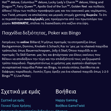
Hot™ deluxe, Columbus™ deluxe, Lucky Ladyʼs Charm™ deluxe, Viking and
Dragon™, Fairy Queen™, Apollo God of the Sun™, Golden Reel και πολλούς
άλλους! Λόγω των πολλών προσφορών μας και του εικονικού μας νομίσματος,
των Twist, μπορείς να απολαύσεις και μερικές στιγμές gaming
δωρεάν
. Το ότι
οι περισσότεροι
κουλοχέρηδές
μας προέρχονται από τον πρωτοπόρο του
χώρου
NOVOMATIC
, στέλνει τη διασκέδαση στο καζίνο στα ύψη.
Παιχνίδια δεξιότητας, Poker και Bingo
Λατρέυεις το
online
Billiard; Ή μήπως προτιμάς τα επιτραπέζια όπως
Backgammon, Domino, Knobeln ή Schach; Και το 'χεις με τα κλασικά παιχνίδια
τράπουλας όπως Bauernschnapsen, Jolly ή Skat; Όποιο παιχνδίδι κι αν
προτιμάς: Τα Skill Games μας λες και φτιάχτηκαν για όλους εκείνους που
θέλουν να αποδείξουν την τύχη και την επιδεξιότητά τους για ξεχωριστό
τρόπο παιχνιδιού. Παρεμπιπτόντως οι χρήστες μας αγαπούν ιδιαίτερα τα
συναρπαστικά παιχνίδια Poker και Bingo, τα οποία επίσης διατίθενται σε
διάφορες παραλλαγές. Λοιπόν; Έχεις όρεξη για ένα κλασικό παιχνίδι όπως 1-2-3
Bingo™ ή Live Poker;
Σχετικά με εμάς
Βοήθεια
Σχετικά με εμάς
Happy Gaming
Γενικοί Όροι Χρήσης
Βοήθεια GameTwist