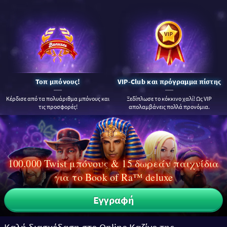
Τοπ μπόνους!
VIP-Club και πρόγραμμα πίστης
Κέρδισε από τα πολυάριθμα μπόνους και
Ξεδίπλωσε το κόκκινο χαλί! Ως VIP
τις προσφορές!
απολαμβάνεις πολλά προνόμια.
100.000 Twist μπόνους & 15 δωρεάν παιχνίδια
για το Book of Ra™ deluxe
Εγγραφή