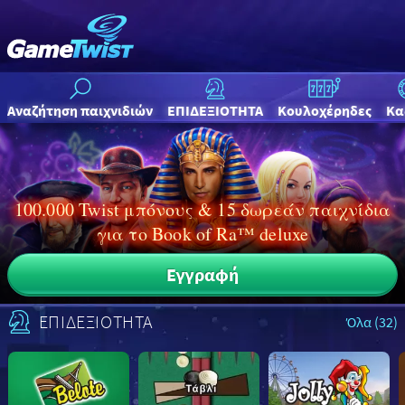
Αναζήτηση παιχνιδιών
ΕΠΙΔΕΞΙΟΤΗΤΑ
Κουλοχέρηδες
Κα
100.000 Twist μπόνους & 15 δωρεάν παιχνίδια
για το Book of Ra™ deluxe
Εγγραφή
ΕΠΙΔΕΞΙΟΤΗΤΑ
Όλα
(32)