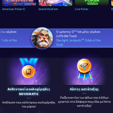
American Poker II:
Grand Hold'em
Live Poker
D
Ο χρήστης O***o8 μόλις κέρδισε
2.075.000 Twist:
Starlight Jackpots™ Odds of the
Gods
Αυθεντικοί κουλοχέρηδες
Λίστες κατάταξης
NOVOMATIC
Παίξε εναντίον των φίλων σου ή άλλων
χρηστών στα διάφορα παιχνίδια με λίστα
Απόλαυσε τους καλύτερους κουλοχέρηδες
κατάταξης!
του χώρου!