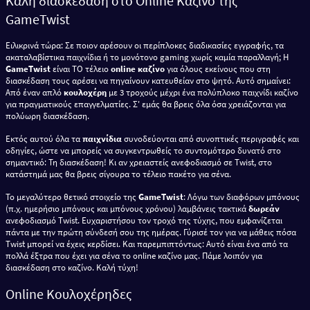
Καλή διασκέδαση στο Online Καζίνο της
GameTwist
Ειλικρινά τώρα: Σε ποιον αρέσουν οι περίπλοκες διαδικασίες εγγραφής, τα
ακαταλαβίστικα παιχνίδια ή το μονότονο gaming χωρίς καμία παραλλαγή; Η
GameTwist
είναι ΤΟ τέλειο
οnline καζίνο
για όλους εκείνους που στη
διασκέδαση τους αρέσει να πηγαίνουν κατευθείαν στο ψητό. Αυτό σημαίνει:
Από έναν απλό
κουλοχέρη
με 3 τροχούς μέχρι ένα πολύπλοκο παιχνίδι καζίνο
για πραγματικούς επαγγελματίες. Σ' εμάς θα βρεις όλα όσα χρειάζονται για
πολύωρη διασκέδαση.
Εκτός αυτού όλα τα
παιχνίδια
συνοδεύονται από συνοπτικές περιγραφές και
οδηγίες, ώστε να μπορείς να συγκεντρωθείς το συντομότερο δυνατό στο
σημαντικό: Τη διασκέδαση! Κι αν χρειαστείς ανεφοδιασμό σε Twist, στο
κατάστημά μας θα βρεις σίγουρα το τέλειο πακέτο για σένα.
Το μεγαλύτερο θετικό στοιχείο της
GameTwist
: Λόγω των διαφόρων μπόνους
(π.χ. ημερήσιο μπόνους και μπόνους χρόνου) λαμβάνεις τακτικά
δωρεάν
ανεφοδιασμό Twist. Ευχαριστήσου τον τροχό της τύχης, που εμφανίζεται
πάντα με την πρώτη σύνδεσή σου της ημέρας. Γύρισέ τον για να μάθεις πόσα
Twist μπορεί να έχεις κερδίσει. Και παρεμπιπτόντως: Αυτό είναι ένα από τα
πολλά έξτρα που έχει για σένα το οnline καζίνο μας. Πάμε λοιπόν για
διασκέδαση στο καζίνο. Καλή τύχη!
Online Κουλοχέρηδες