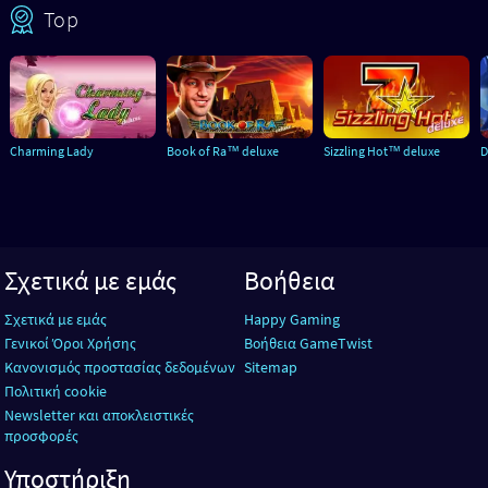
Top
Charming Lady
Book of Ra™ deluxe
Sizzling Hot™ deluxe
D
Σχετικά με εμάς
Βοήθεια
Σχετικά με εμάς
Happy Gaming
Γενικοί Όροι Χρήσης
Βοήθεια GameTwist
Κανονισμός προστασίας δεδομένων
Sitemap
Πολιτική cookie
Newsletter και αποκλειστικές
προσφορές
Υποστήριξη