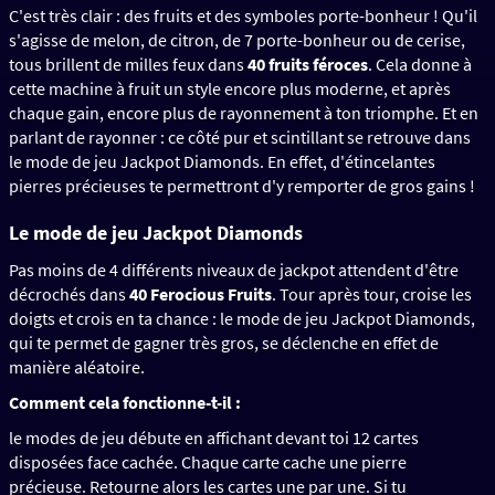
C'est très clair : des fruits et des symboles porte-bonheur ! Qu'il
s'agisse de melon, de citron, de 7 porte-bonheur ou de cerise,
tous brillent de milles feux dans
40 fruits féroces
. Cela donne à
cette machine à fruit un style encore plus moderne, et après
chaque gain, encore plus de rayonnement à ton triomphe. Et en
parlant de rayonner : ce côté pur et scintillant se retrouve dans
le mode de jeu Jackpot Diamonds. En effet, d'étincelantes
pierres précieuses te permettront d'y remporter de gros gains !
Le mode de jeu Jackpot Diamonds
Pas moins de 4 différents niveaux de jackpot attendent d'être
décrochés dans
40 Ferocious Fruits
. Tour après tour, croise les
doigts et crois en ta chance : le mode de jeu Jackpot Diamonds,
qui te permet de gagner très gros, se déclenche en effet de
manière aléatoire.
Comment cela fonctionne-t-il :
le modes de jeu débute en affichant devant toi 12 cartes
disposées face cachée. Chaque carte cache une pierre
précieuse. Retourne alors les cartes une par une. Si tu