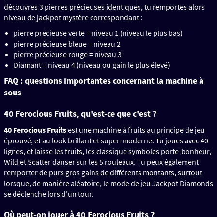
découvres 3 pierres précieuses identiques, tu remportes alors
niveau de jackpot mystère correspondant :
pierre précieuse verte = niveau 1 (niveau le plus bas)
pierre précieuse bleue = niveau 2
pierre précieuse rouge = niveau 3
Diamant = niveau 4 (niveau ou gain le plus élevé)
FAQ : questions importantes concernant la machine à
sous
40 Ferocious Fruits, qu'est-ce que c'est ?
40 Ferocious Fruits
est une machine à fruits au principe de jeu
éprouvé, et au look brillant et super-moderne. Tu joues avec 40
lignes, et laisse les fruits, les classique symboles porte-bonheur,
Wild et Scatter danser sur les 5 rouleaux. Tu peux également
remporter de purs gros gains de différents montants, surtout
lorsque, de manière aléatoire, le mode de jeu Jackpot Diamonds
se déclenche lors d'un tour.
Où peut-on jouer à 40 Ferocious Fruits ?