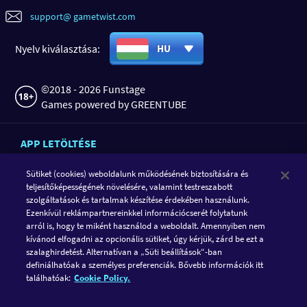
support@ gametwist.com
Nyelv kiválasztása:
HU
©2018 - 2026 Funstage
Games powered by GREENTUBE
APP LETÖLTÉSE
Sütiket (cookies) weboldalunk működésének biztosítására és
teljesítőképességének növelésére, valamint testreszabott
szolgáltatások és tartalmak készítése érdekében használunk.
Ezenkívül reklámpartnereinkkel információcserét folytatunk
arról is, hogy te miként használod a weboldalt. Amennyiben nem
kívánod elfogadni az opcionális sütiket, úgy kérjük, zárd be ezt a
szalaghirdetést. Alternatívan a „Süti beállítások“-ban
definiálhatóak a személyes preferenciák. Bővebb információk itt
KÖVESD A GAMETWIST-ET
találhatóak:
Cookie Policy.
FACEBOOK
INSTAGRAM