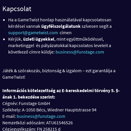
Kapcsolat
Ha a GameTwist honlap használatával kapcsolatosan
kérdései vannak
ügyfélszolgálatunk
szívesen segít a
support@gametwist.com
címen
Kérjük,
üzleti ügyekkel
, mint együttműködéssel,
marketinggel és pályázatokkal kapcsolatos leveleit a
következő címre küldje:
business@funstage.com
Játék & szórakozás, biztonság & izgalom – ezt garantálja a
GameTwist!
Információs kötelezettség az E-kereskedelmi törvény 5. §-
ának 1. bekezdése szerint:
Cégnév: Funstage GmbH
Székhely: A-1050 Bécs, Wiedner Hauptstrasse 94
E-mail:
business@funstage.com
Nemzetközi adószám: ATU61546526
Cégjegyzékszám: FN 258215 d