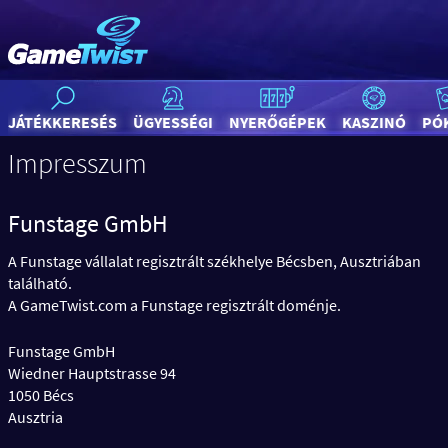
JÁTÉKKERESÉS
ÜGYESSÉGI
NYERŐGÉPEK
KASZINÓ
PÓ
Impresszum
Funstage GmbH
A Funstage vállalat regisztrált székhelye Bécsben, Ausztriában
található.
A GameTwist.com a Funstage regisztrált doménje.
Funstage GmbH
Wiedner Hauptstrasse 94
1050 Bécs
Ausztria