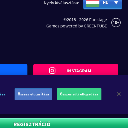
Nyelv kiválasztása:
HU
©2018 - 2026 Funstage
Games powered by GREENTUBE
INSTAGRAM
tása
Összes elutasítása
Összes süti elfogadása
unk kizárólag virtuális játék-valutával,
 nincs lehetőség a Twistek valódi pénzre
REGISZTRÁCIÓ