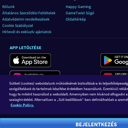
Rólunk
Happy Gaming
Általános Szerződési Feltételek
GameTwist Súgó
Adatvédelmi rendelkezések
Oldaltérkép
Cookie Szabályzat
Hírlevél és exkluzív ajánlatok
APP LETÖLTÉSE
Sütiket (cookies) weboldalunk működésének biztosítására és teljesítőképesség
szolgáltatások és tartalmak készítése érdekében használunk. Ezenkívül reklám
hogy te miként használod a weboldalt. Amennyiben nem kívánod elfogadni az o
A GameTwist egy közösségi kaszinó. A já
szalaghirdetést. Alternatívan a „Süti beállítások“-ban definiálhatóak a szemé
„Twistekkel” játszhatsz. A szórakozás k
Cookie Policy.
BEJELENTKEZÉS