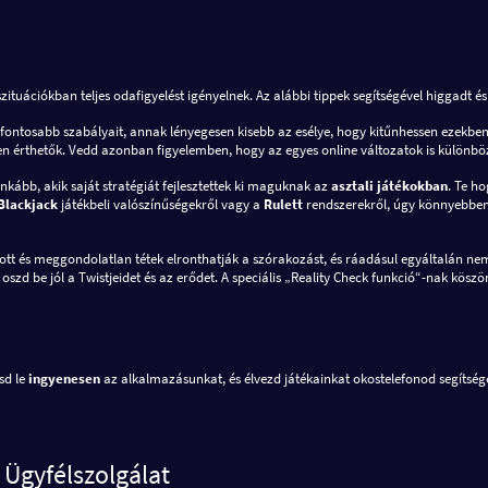
zituációkban teljes odafigyelést igényelnek. Az alábbi tippek segítségével higgadt 
fontosabb szabályait, annak lényegesen kisebb az esélye, hogy kitűnhessen ezekbe
érthetők. Vedd azonban figyelemben, hogy az egyes online változatok is különbözhe
nkább, akik saját stratégiát fejlesztettek ki maguknak az
asztali játékokban
. Te h
Blackjack
játékbeli valószínűségekről vagy a
Rulett
rendszerekről, úgy könnyebben
tt és meggondolatlan tétek elronthatják a szórakozást, és ráadásul egyáltalán ne
oszd be jól a Twistjeidet és az erődet. A speciális „Reality Check funkció“-nak kösz
sd le
ingyenesen
az alkalmazásunkat, és élvezd játékainkat okostelefonod segítség
Ügyfélszolgálat