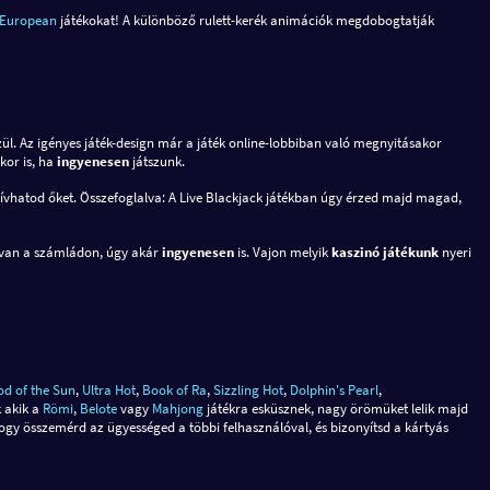
 European
játékokat! A különböző rulett-kerék animációk megdobogtatják
ül. Az igényes játék-design már a játék online-lobbiban való megnyitásakor
kor is, ha
ingyenesen
játszunk.
eghívhatod őket. Összefoglalva: A Live Blackjack játékban úgy érzed majd magad,
t van a számládon, úgy akár
ingyenesen
is. Vajon melyik
kaszinó játékunk
nyeri
od of the Sun
,
Ultra Hot
,
Book of Ra
,
Sizzling Hot
,
Dolphin's Pearl
,
 akik a
Römi
,
Belote
vagy
Mahjong
játékra esküsznek, nagy örömüket lelik majd
 hogy összemérd az ügyességed a többi felhasználóval, és bizonyítsd a kártyás