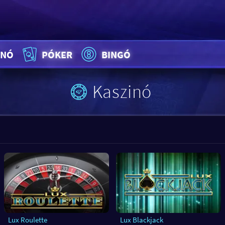
INÓ
PÓKER
BINGÓ
Kaszinó
Lux Roulette
Lux Blackjack