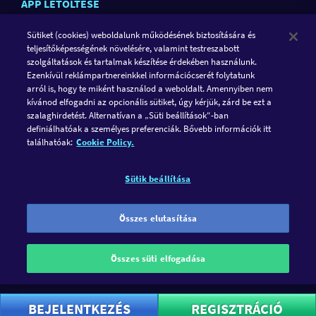
APP LETÖLTÉSE
Sütiket (cookies) weboldalunk működésének biztosítására és
teljesítőképességének növelésére, valamint testreszabott
szolgáltatások és tartalmak készítése érdekében használunk.
Ezenkívül reklámpartnereinkkel információcserét folytatunk
arról is, hogy te miként használod a weboldalt. Amennyiben nem
kívánod elfogadni az opcionális sütiket, úgy kérjük, zárd be ezt a
szalaghirdetést. Alternatívan a „Süti beállítások“-ban
definiálhatóak a személyes preferenciák. Bővebb információk itt
KÖVESD A GAMETWIST-ET
találhatóak:
Cookie Policy.
FACEBOOK
INSTAGRAM
Sütik beállítása
A GameTwist egy közösségi kaszinó. A játéknak csakis
szórakozásnak kell lennie és semmi másnak. Ezért nálunk
Összes elutasítása
kizárólag virtuális játék-valutával, „Twistekkel” játszhatsz. A
szórakozás kell, hogy legyen a legfontosabb szempont a
Összes süti elfogadása
játékban. A GameTwist-en nincs lehetőség a Twistek valódi
pénzre való átváltására.
BEJELENTKEZÉS
REGISZTRÁCIÓ