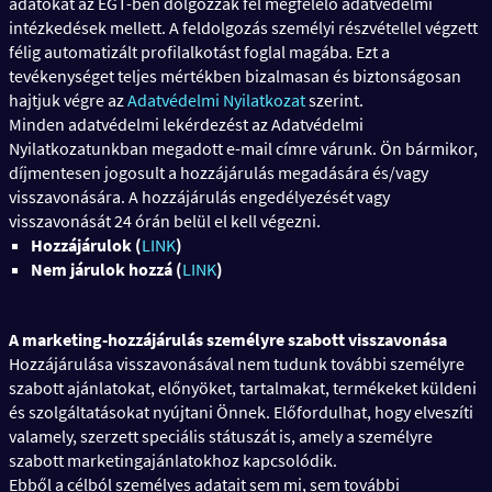
adatokat az EGT-ben dolgozzák fel megfelelő adatvédelmi
intézkedések mellett. A feldolgozás személyi részvétellel végzett
félig automatizált profilalkotást foglal magába. Ezt a
tevékenységet teljes mértékben bizalmasan és biztonságosan
hajtjuk végre az
Adatvédelmi Nyilatkozat
szerint.
Minden adatvédelmi lekérdezést az Adatvédelmi
Nyilatkozatunkban megadott e-mail címre várunk. Ön bármikor,
díjmentesen jogosult a hozzájárulás megadására és/vagy
visszavonására. A hozzájárulás engedélyezését vagy
visszavonását 24 órán belül el kell végezni.
Hozzájárulok
(
L
INK
)
Nem járulok hozzá (
L
INK
)
A marketing-hozzájárulás személyre szabott visszavonása
Hozzájárulása visszavonásával nem tudunk további személyre
szabott ajánlatokat, előnyöket, tartalmakat, termékeket küldeni
és szolgáltatásokat nyújtani Önnek. Előfordulhat, hogy elveszíti
valamely, szerzett speciális státuszát is, amely a személyre
szabott marketingajánlatokhoz kapcsolódik.
Ebből a célból személyes adatait sem mi, sem további