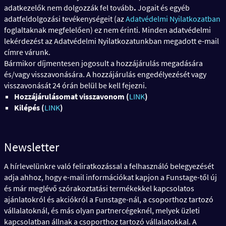
adatkezelők nem dolgozzák fel tovább
.
Jogait és egyéb
adatfeldolgozási tevékenységeit (az
Adatvédelmi Nyilatkozatban
foglaltaknak megfelelően) ez nem érinti. Minden adatvédelmi
lekérdezést az Adatvédelmi Nyilatkozatunkban megadott e-mail
címre várunk.
Bármikor díjmentesen jogosult a hozzájárulás megadására
és/vagy visszavonására. A hozzájárulás engedélyezését vagy
visszavonását 24 órán belül be kell fejezni.
Hozzájárulásomat visszavonom
(
L
INK
)
Kilépés
(
L
INK
)
Newsletter
A hírlevelünkre való feliratkozással a felhasználó belegyezését
adja ahhoz, hogy e-mail információkat kapjon a Funstage-től új
és már meglévő szórakoztatási termékekkel kapcsolatos
ajánlatokról és akciókról a Funstage-nál, a csoporthoz tartozó
vállalatoknál, és más olyan partnercégeknél, melyek üzleti
kapcsolatban állnak a csoporthoz tartozó vállalatokkal. A