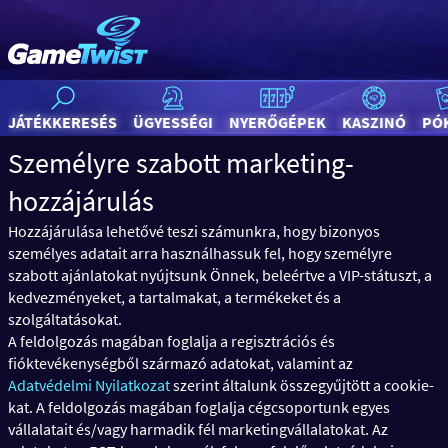
JÁTÉKKERESÉS
ÜGYESSÉGI
NYERŐGÉPEK
KASZINÓ
PÓ
Személyre szabott marketing-
hozzájárulás
Hozzájárulása lehetővé teszi számunkra, hogy bizonyos
személyes adatait arra használhassuk fel, hogy személyre
szabott ajánlatokat nyújtsunk Önnek, beleértve a VIP-státuszt, a
kedvezményeket, a tartalmakat, a termékeket és a
szolgáltatásokat.
A feldolgozás magában foglalja a regisztrációs és
fióktevékenységből származó adatokat, valamint az
Adatvédelmi Nyilatkozat
szerint általunk összegyűjtött a cookie-
kat. A feldolgozás magában foglalja cégcsoportunk egyes
vállalatait és/vagy harmadik fél marketingvállalatokat. Az