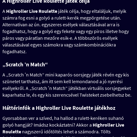
A Highroller Live
Roulette
játék célja
A
Highroller Live Roulette
játék célja, hogy eltaláljuk, melyik
számra fog esni a golyó a rulett-kerék megpörgetése után.
Alternatívan az ún. egyszeres esélyek választásával arra is
fogadhatsz, hogy a golyó egy fekete vagy egy piros illetve hogy
páros vagy páratlan mezőre esik-e. A többszörös esélyek
választásával egyes számokra vagy számkombinációkra
fogadhatsz.
„Scratch ʼn Match“
A „Scratch ʼn Match“ mini kaparós-sorsjegy játék révén egy kis
szünetet tarthatsz, ám itt sem kell lemondanod a jó nyerési
esélyekről. A „Scratch ʼn Match“ játékban virtuális sorsjegyeket
kaparhatsz le, és egy kis szerencsével Twisteket zsebelhetsz be.
Háttérinfók a Highroller Live
Roulette
játékhoz
Gyorsabban ver a szíved, ha hallod a rulett-keréken suhanó
golyó hangját? Imádsz kockáztatni? Akkor a
Highroller Live
Roulette
nagyszerű időtöltés lehet a számodra. Tölts