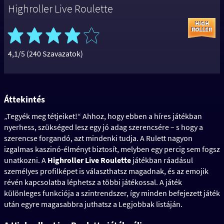
Highroller Live Roulette
4,1/5 (240 Szavazatok)
Áttekintés
„Tegyék meg tétjeiket!“ Ahhoz, hogy ebben a híres játékban
nyerhess, szükséged lesz egy jó adag szerencsére – s hogy a
szerencse forgandó, azt mindenki tudja. A Rulett nagyon
izgalmas kaszinó-élményt biztosít, melyben egy percig sem fogsz
unatkozni. A
Highroller Live Roulette
játékban ráadásul
személyes profilképet is választhatsz magadnak, és az emojik
révén kapcsolatba léphetsz a többi játékossal. A játék
különleges funkciója a szintrendszer, így minden befejezett játék
után egyre magasabbra juthatsz a Legjobbak listáján.