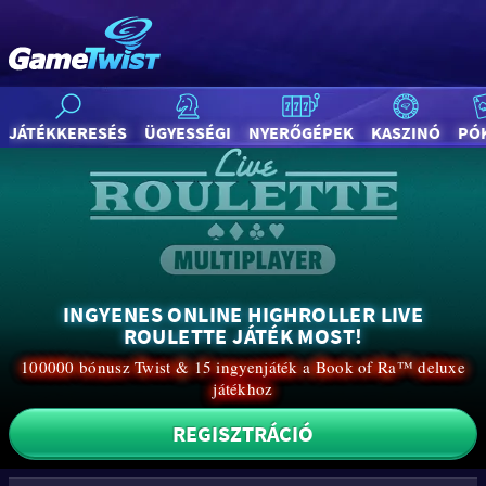
JÁTÉKKERESÉS
ÜGYESSÉGI
NYERŐGÉPEK
KASZINÓ
PÓ
INGYENES ONLINE HIGHROLLER LIVE
ROULETTE JÁTÉK MOST!
100000 bónusz Twist & 15 ingyenjáték a Book of Ra™ deluxe
játékhoz
REGISZTRÁCIÓ