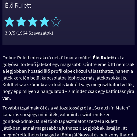
Élő Rulett
3,9/5 (1964 Szavazatok)
Online Rulett interakció nélkül már a múlté!
Élő Rulett
ezt a
golyóval történő játékot egy magasabb szintre emeli: Itt nemcsak
a legjobban hozzád illő profilképek közül választhatsz, hanem a
játék keretén belül kapcsolatba léphetsz más játékosokkal is.
Küldhetsz a számukra virtuális koktélt vagy megoszthatod velük,
hogy épp milyen a hangulatod – s mindez csak egy kattintásnyira
van.
További izgalmakról és a változatosságról a „Scratch ʼn Match“
kaparós sorsjegy minijáték, valamint a szintrendszer
gondoskodnak: Minél több tapasztalatot szerzel a Rulett
játékban, annál magasabbra juthatsz a Legjobbak listáján. Itt
megmérettetheted magad a többi játékossal és bebizonyíthatod,