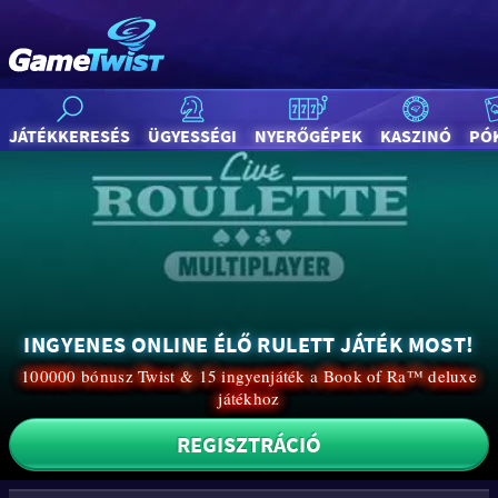
JÁTÉKKERESÉS
ÜGYESSÉGI
NYERŐGÉPEK
KASZINÓ
PÓ
INGYENES ONLINE ÉLŐ RULETT JÁTÉK MOST!
100000 bónusz Twist & 15 ingyenjáték a Book of Ra™ deluxe
játékhoz
REGISZTRÁCIÓ