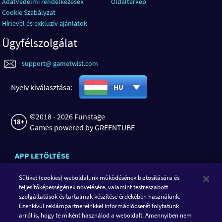
Adatvédelmi rendelkezések
Oldaltérkép
Cookie Szabályzat
Hírlevél és exkluzív ajánlatok
Ügyfélszolgálat
support@ gametwist.com
Nyelv kiválasztása:
HU
©2018 - 2026 Funstage
Games powered by GREENTUBE
APP LETÖLTÉSE
Sütiket (cookies) weboldalunk működésének biztosítására és
teljesítőképességének növelésére, valamint testreszabott
szolgáltatások és tartalmak készítése érdekében használunk.
Ezenkívül reklámpartnereinkkel információcserét folytatunk
arról is, hogy te miként használod a weboldalt. Amennyiben nem