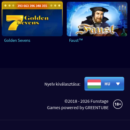
393 663 400 482 609
Golden Sevens
Faust™
Nyelv kiválasztása:
HU
©2018 - 2026 Funstage
Games powered by GREENTUBE