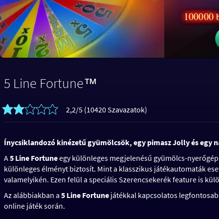
100000 b
5 Line Fortune™
2,2/5 (10420 Szavazatok)
Ínycsiklandozó kinézetű gyümölcsök, egy pimasz Jolly és egy 
A
5 Line Fortune
egy különleges megjelenésű gyümölcs-nyerőgép.
különleges élményt biztosít. Mint a klasszikus játékautomaták ese
valamelyikén. Ezen felül a speciális Szerencsekerék feature is kü
Az alábbiakban a
5 Line Fortune
játékkal kapcsolatos legfontosab
online játék során.