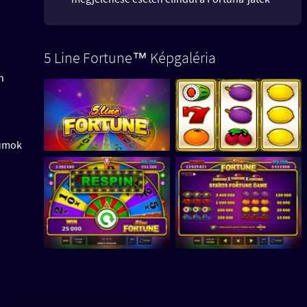
5 Line Fortune™ Képgaléria
n
lumok