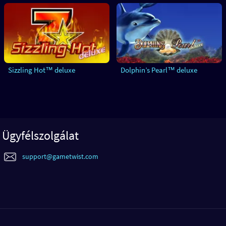
Sizzling Hot™ deluxe
Dolphin’s Pearl™ deluxe
Ügyfélszolgálat
support@gametwist.com