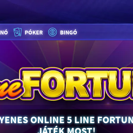
INÓ
PÓKER
BINGÓ
YENES ONLINE 5 LINE FORT
JÁTÉK MOST!