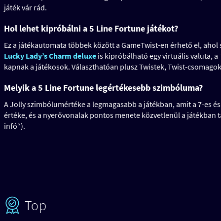
játék vár rád.
Hol lehet kipróbálni a 5 Line Fortune játékot?
Ez a játékautomata többek között a GameTwist-en érhető el, ahol 
Lucky Lady’s Charm deluxe
is kipróbálható egy virtuális valuta,
kapnak a játékosok. Választhatóan plusz Twistek, Twist-csomago
Melyik a 5 Line Fortune legértékesebb szimbóluma?
A Jolly szimbólumértéke a legmagasabb a játékban, amit a 7-es 
értéke, és a nyerővonalak pontos menete közvetlenül a játékban 
infó“).
Top