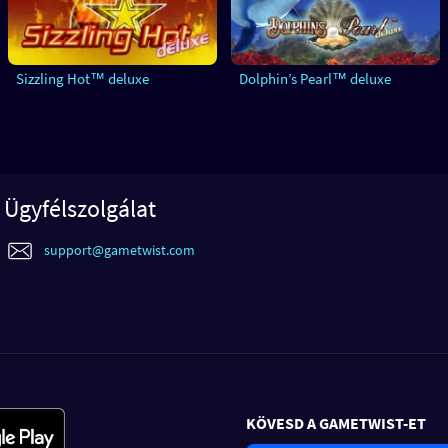
Sizzling Hot™ deluxe
Dolphin’s Pearl™ deluxe
Ügyfélszolgálat
support@gametwist.com
KÖVESD A GAMETWIST-ET