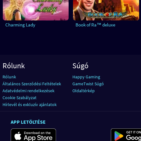
Charming Lady
Book of Ra™ deluxe
Rólunk
Súgó
Rólunk
Happy Gaming
Általános Szerződési Feltételek
GameTwist Súgó
Adatvédelmi rendelkezések
Oldaltérkép
Cookie Szabályzat
Hírlevél és exkluzív ajánlatok
APP LETÖLTÉSE