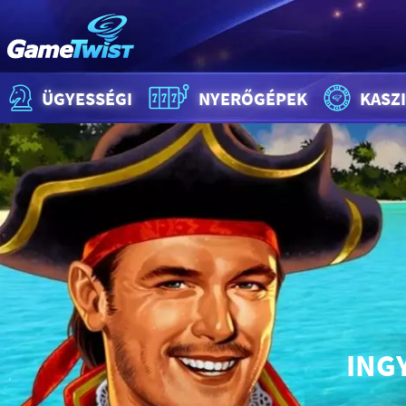
ÜGYESSÉGI
NYERŐGÉPEK
KASZ
ING