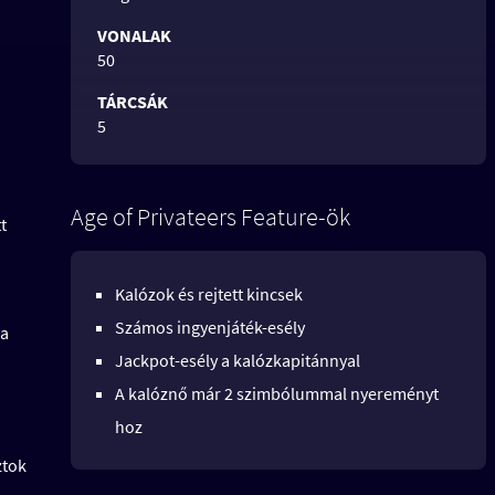
VONALAK
50
TÁRCSÁK
5
Age of Privateers Feature-ök
t
Kalózok és rejtett kincsek
Számos ingyenjáték-esély
 a
Jackpot-esély a kalózkapitánnyal
A kalóznő már 2 szimbólummal nyereményt
hoz
ztok