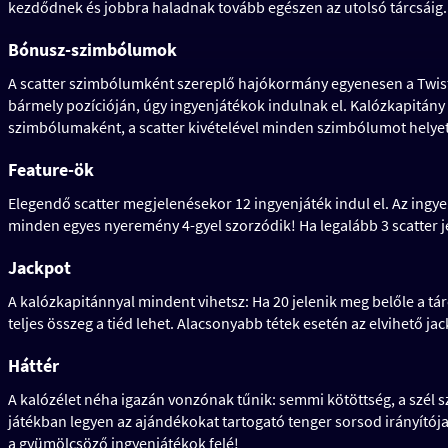
kezdődnek és jobbra haladnak tovább egészen az utolsó tárcsáig.
Bónusz-szimbólumok
A scatter szimbólumként szereplő hajókormány egyenesen a Twist-p
bármely pozícióján, úgy ingyenjátékok indulnak el. Kalózkapitány 
szimbólumaként, a scatter kivételével minden szimbólumot helyett
Feature-ök
Elegendő scatter megjelenésekor 12 ingyenjáték indul el. Az ingyen
minden egyes nyeremény 4-gyel szorzódik! Ha legalább 3 scatter j
Jackpot
A kalózkapitánnyal mindent vihetsz: Ha 20 jelenik meg belőle a tá
teljes összeg a tiéd lehet. Alacsonyabb tétek esetén az elvihető 
Háttér
A kalózélet néha igazán vonzónak tűnik: semmi kötöttség, a szél s
játékban legyen az ajándékokat tartogató tenger sorsod irányítója
a gyümölcsöző ingyenjátékok felé!