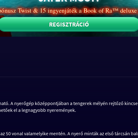
ónusz Twist & 15 ingyenjáték a Book of Ra™ deluxe
REGISZTRÁCIÓ
ható. A nyerőgép középpontjában a tengerek mélyén rejtőző kincse
hetőek el a legnagyobb nyeremények.
az 50 vonal valamelyike mentén. A nyerő minták az első tárcsán bal