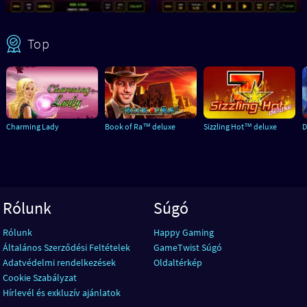
Top
Charming Lady
Book of Ra™ deluxe
Sizzling Hot™ deluxe
D
Rólunk
Súgó
Rólunk
Happy Gaming
Általános Szerződési Feltételek
GameTwist Súgó
Adatvédelmi rendelkezések
Oldaltérkép
Cookie Szabályzat
Hírlevél és exkluzív ajánlatok