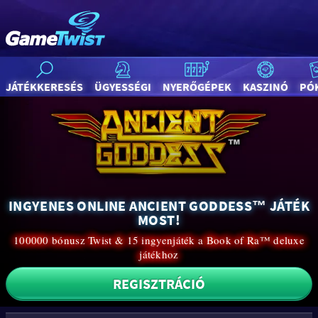
JÁTÉKKERESÉS
ÜGYESSÉGI
NYERŐGÉPEK
KASZINÓ
PÓ
INGYENES ONLINE ANCIENT GODDESS™ JÁTÉK
MOST!
100000 bónusz Twist & 15 ingyenjáték a Book of Ra™ deluxe
játékhoz
REGISZTRÁCIÓ