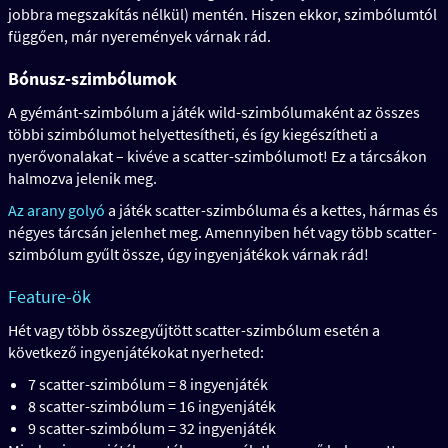
jobbra megszakítás nélkül) mentén. Hiszen ekkor, szimbólumtól
függően, már nyeremények várnak rád.
Bónusz-szimbólumok
A gyémánt-szimbólum a játék wild-szimbólumaként az összes
többi szimbólumot helyettesítheti, és így kiegészítheti a
nyerővonalakat – kivéve a scatter-szimbólumot! Ez a tárcsákon
halmozva jelenik meg.
Az arany golyó
a játék scatter-szimbóluma és a kettes, hármas és
négyes tárcsán jelenhet meg. Amennyiben hét vagy több scatter-
szimbólum gyűlt össze, úgy ingyenjátékok várnak rád!
Feature-ök
Hét vagy több összegyűjtött scatter-szimbólum esetén a
következő ingyenjátékokat nyerheted:
7 scatter-szimbólum = 8 ingyenjáték
8 scatter-szimbólum = 16 ingyenjáték
9 scatter-szimbólum = 32 ingyenjáték