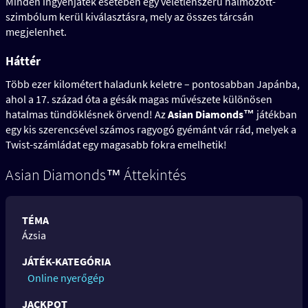
Minden ingyenjáték esetében egy véletlenszerű halmozott-
szimbólum kerül kiválasztásra, mely az összes tárcsán
megjelenhet.
Háttér
Több ezer kilométert haladunk keletre – pontosabban Japánba,
ahol a 17. század óta a gésák magas művészete különösen
hatalmas tündöklésnek örvend! Az
Asian Diamonds™
játékban
egy kis szerencsével számos ragyogó gyémánt vár rád, melyek a
Twist-számládat egy magasabb fokra emelhetik!
Asian Diamonds™ Áttekintés
TÉMA
Ázsia
JÁTÉK-KATEGÓRIA
Online nyerőgép
JACKPOT