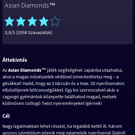
Asian Diamonds™
3,9/5 (2058 Szavazatok)
Áttekintés
Az
Asian Diamonds™
játék segítségével Japánba utazhatsz,
ahol a magas művészetek védőivel ismerkedhetsz meg – a
gésákkal! Hadd, hogy az 5 tárcsán és a max. 30 nyerővonalon
elbűvöljenek bölcsességükkel. Egy kis szerencsével akár a
ragyogó gyémántok közepette találhatod magad, melyek
különösen csillogó Twist nyereményeket ígérnek!
Cél
Nagy izgalmakban lehet részed, ha legalább kettő ill. három
azonos szimbólum jelenik meg valamelyik nyerővonal (balról