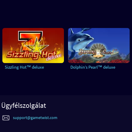
Sizzling Hot™ deluxe
Dolphin’s Pearl™ deluxe
Ügyfélszolgálat
support@gametwist.com