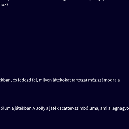
hoz?
ékban, és fedezd fel, milyen játékokat tartogat még számodra a
lum a játékban A Jolly a játék scatter-szimbóluma, ami a legnagy