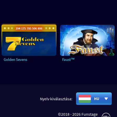
394 175 789 141 125
Golden Sevens
Faust™
Nyelv kiválasztása:
HU
©2018 - 2026 Funstage