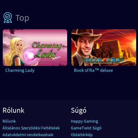
Top
Charming Lady
Book of Ra™ deluxe
Rólunk
Súgó
Rólunk
Happy Gaming
Általános Szerződési Feltételek
GameTwist Súgó
Adatvédelmi rendelkezések
Oldaltérkép