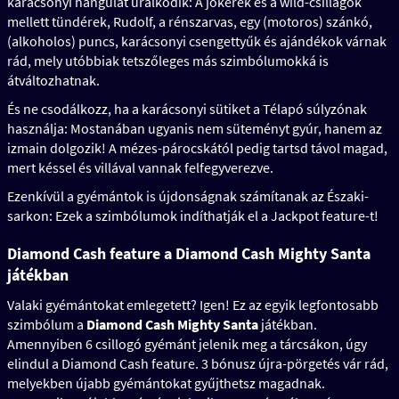
karácsonyi hangulat uralkodik: A jokerek és a wild-csillagok
mellett tündérek, Rudolf, a rénszarvas, egy (motoros) szánkó,
(alkoholos) puncs, karácsonyi csengettyűk és ajándékok várnak
rád, mely utóbbiak tetszőleges más szimbólumokká is
átváltozhatnak.
És ne csodálkozz, ha a karácsonyi sütiket a Télapó súlyzónak
használja: Mostanában ugyanis nem süteményt gyúr, hanem az
izmain dolgozik! A mézes-párocskától pedig tartsd távol magad,
mert késsel és villával vannak felfegyverezve.
Ezenkívül a gyémántok is újdonságnak számítanak az Északi-
sarkon: Ezek a szimbólumok indíthatják el a Jackpot feature-t!
Diamond Cash feature a Diamond Cash Mighty Santa
játékban
Valaki gyémántokat emlegetett? Igen! Ez az egyik legfontosabb
szimbólum a
Diamond Cash Mighty Santa
játékban.
Amennyiben 6 csillogó gyémánt jelenik meg a tárcsákon, úgy
elindul a Diamond Cash feature. 3 bónusz újra-pörgetés vár rád,
melyekben újabb gyémántokat gyűjthetsz magadnak.