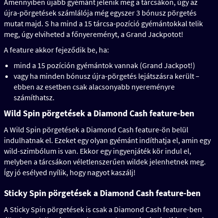
Amennyiben újabb gyémánt jelenik meg a tárcsákon, úgy az
újra-pörgetések számlálója még egyszer 3 bónusz pörgetés
mutat majd. S ha mind a 15 tárcsa-pozíció gyémántokkal telik
meg, úgy elviheted a főnyereményt, a Grand Jackpotot!
A feature akkor fejeződik be, ha:
mind a 15 pozíción gyémántok vannak (Grand Jackpot!)
vagy ha minden bónusz újra-pörgetés lejátszásra került –
ebben az esetben csak alacsonyabb nyereményre
számíthatsz.
Wild Spin pörgetések a Diamond Cash feature-ben
A Wild Spin pörgetések a Diamond Cash feature-ön belül
indulhatnak el. Ezeket egy olyan gyémánt indíthatja el, amin egy
wild-szimbólum is van. Ekkor egy ingyenjáték kör indul el,
melyben a tárcsákon véletlenszerűen wildek jelenhetnek meg.
Így jó esélyed nyílik, hogy nagyot kaszálj!
Sticky Spin pörgetések a Diamond Cash feature-ben
A Sticky Spin pörgetések is csak a Diamond Cash feature-ben