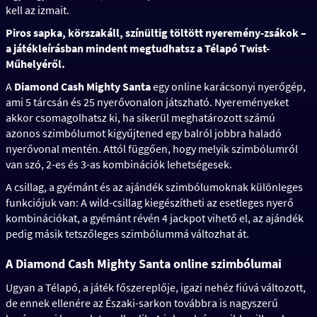
kell az izmait.
Piros sapka, körszakáll, színültig töltött nyeremény-zsákok –
a játékleírásban mindent megtudhatsz a Télapó Twist-
Műhelyéről.
A
Diamond Cash Mighty Santa
egy online karácsonyi nyerőgép,
ami 5 tárcsán és 25 nyerővonalon játszható. Nyereményeket
akkor csomagolhatsz ki, ha sikerül meghatározott számú
azonos szimbólumot kigyűjtened egy balról jobbra haladó
nyerővonal mentén. Attól függően, hogy melyik szimbólumról
van szó, 2-es és 3-as kombinációk lehetségesek.
A csillag, a gyémánt és az ajándék szimbólumoknak különleges
funkciójuk van: A wild-csillag kiegészítheti az esetleges nyerő
kombinációkat, a gyémánt révén 4 jackpot vihető el, az ajándék
pedig másik tetszőleges szimbólummá változhat át.
A Diamond Cash Mighty Santa online szimbólumai
Ugyan a Télapó, a játék főszereplője, igazi nehéz fiúvá változott,
de ennek ellenére az Északi-sarkon továbbra is nagyszerű