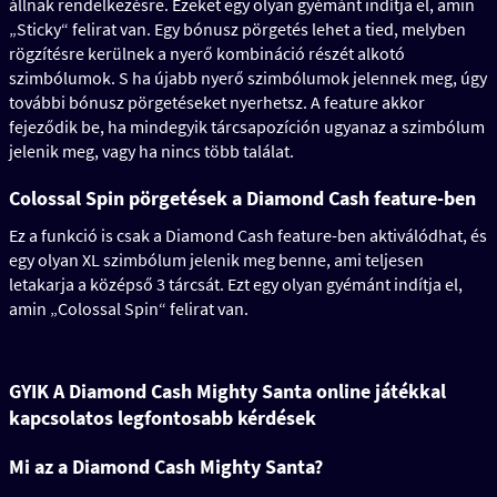
állnak rendelkezésre. Ezeket egy olyan gyémánt indítja el, amin
„Sticky“ felirat van. Egy bónusz pörgetés lehet a tied, melyben
rögzítésre kerülnek a nyerő kombináció részét alkotó
szimbólumok. S ha újabb nyerő szimbólumok jelennek meg, úgy
további bónusz pörgetéseket nyerhetsz. A feature akkor
fejeződik be, ha mindegyik tárcsapozíción ugyanaz a szimbólum
jelenik meg, vagy ha nincs több találat.
Colossal Spin pörgetések a Diamond Cash feature-ben
Ez a funkció is csak a Diamond Cash feature-ben aktiválódhat, és
egy olyan XL szimbólum jelenik meg benne, ami teljesen
letakarja a középső 3 tárcsát. Ezt egy olyan gyémánt indítja el,
amin „Colossal Spin“ felirat van.
GYIK A Diamond Cash Mighty Santa online játékkal
kapcsolatos legfontosabb kérdések
Mi az a Diamond Cash Mighty Santa?