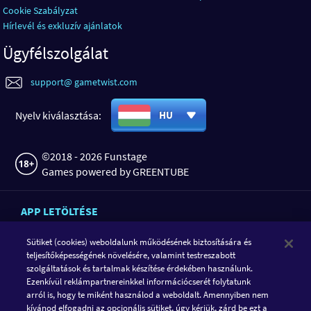
Cookie Szabályzat
Hírlevél és exkluzív ajánlatok
Ügyfélszolgálat
support@ gametwist.com
Nyelv kiválasztása:
HU
©2018 - 2026 Funstage
Games powered by GREENTUBE
APP LETÖLTÉSE
Sütiket (cookies) weboldalunk működésének biztosítására és
teljesítőképességének növelésére, valamint testreszabott
szolgáltatások és tartalmak készítése érdekében használunk.
Ezenkívül reklámpartnereinkkel információcserét folytatunk
arról is, hogy te miként használod a weboldalt. Amennyiben nem
kívánod elfogadni az opcionális sütiket, úgy kérjük, zárd be ezt a