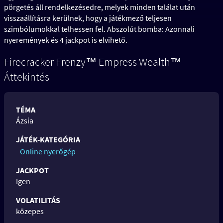
pörgetés áll rendelkezésedre, melyek minden találat után
visszaállításra kerülnek, hogy a játékmező teljesen
szimbólumokkal telhessen fel. Abszolút bomba: Azonnali
nyeremények és 4 jackpot is elvihető.
Firecracker Frenzy™ Empress Wealth™
Áttekintés
TÉMA
Ázsia
JÁTÉK-KATEGÓRIA
Online nyerőgép
JACKPOT
Igen
VOLATILITÁS
közepes