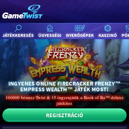
JÁTÉKKERESÉS
ÜGYESSÉGI
NYERŐGÉPEK
KASZINÓ
PÓ
INGYENES ONLINE FIRECRACKER FRENZY™
EMPRESS WEALTH™ JÁTÉK MOST!
100000 bónusz Twist & 15 ingyenjáték a Book of Ra™ deluxe
játékhoz
REGISZTRÁCIÓ