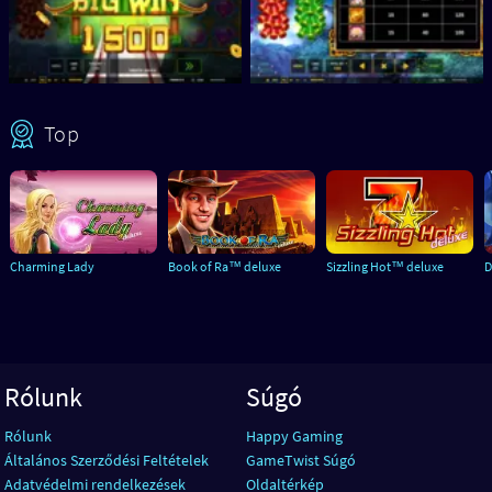
Top
Charming Lady
Book of Ra™ deluxe
Sizzling Hot™ deluxe
D
Rólunk
Súgó
Rólunk
Happy Gaming
Általános Szerződési Feltételek
GameTwist Súgó
Adatvédelmi rendelkezések
Oldaltérkép