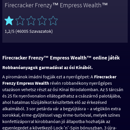
Firecracker Frenzy™ Empress Wealth™
1,2/5 (46005 Szavazatok)
Firecracker Frenzy™ Empress Wealth™ online játék
Robbanóanyagok garmadával az ősi Kínából.
A pirománok imádni fogják ezt a nyerőgépet: A
Firecracker
Frenzy Empress Wealth
révén robbanékony nyerőgépes
utazáson vehetsz részt az ősi Kínai Birodalomban. Az 5 tárcsán
és 25 fix nyerővonalon ellátogathatsz a császárnő palotájába,
ahol hatalmas tűzijátékot készítettek elő az érkezésed
alkalmából. 3 sor petárda vár a begyújtásra – a végükön extra
sorokkal, érme-gyűjtéssel vagy érme-turbóval, melyek színes
konfettizáporral kirobbanóan jó állapotba hozhatják az
egyenlegedet a következő Lock-ʼnʼ-Spin bónuszban. 3 újra-