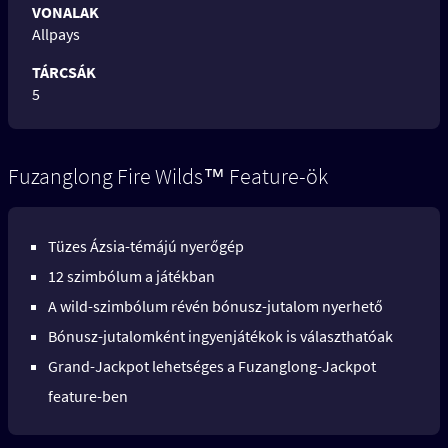
VONALAK
Allpays
TÁRCSÁK
5
Fuzanglong Fire Wilds™ Feature-ök
Tüzes Ázsia-témájú nyerőgép
12 szimbólum a játékban
A wild-szimbólum révén bónusz-jutalom nyerhető
Bónusz-jutalomként ingyenjátékok is választhatóak
Grand-Jackpot lehetséges a Fuzanglong-Jackpot
feature-ben