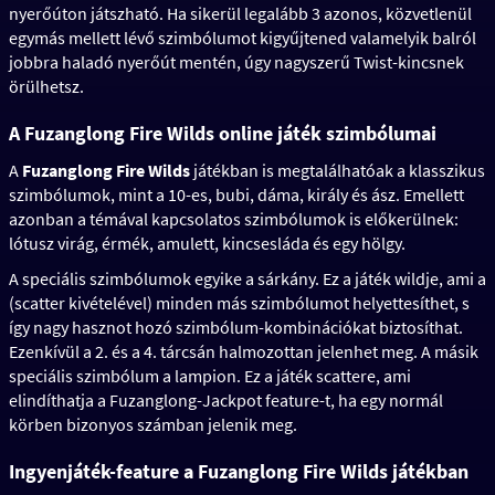
nyerőúton játszható. Ha sikerül legalább 3 azonos, közvetlenül
egymás mellett lévő szimbólumot kigyűjtened valamelyik balról
jobbra haladó nyerőút mentén, úgy nagyszerű Twist-kincsnek
örülhetsz.
A Fuzanglong Fire Wilds online játék szimbólumai
A
Fuzanglong Fire Wilds
játékban is megtalálhatóak a klasszikus
szimbólumok, mint a 10-es, bubi, dáma, király és ász. Emellett
azonban a témával kapcsolatos szimbólumok is előkerülnek:
lótusz virág, érmék, amulett, kincsesláda és egy hölgy.
A speciális szimbólumok egyike a sárkány. Ez a játék wildje, ami a
(scatter kivételével) minden más szimbólumot helyettesíthet, s
így nagy hasznot hozó szimbólum-kombinációkat biztosíthat.
Ezenkívül a 2. és a 4. tárcsán halmozottan jelenhet meg. A másik
speciális szimbólum a lampion. Ez a játék scattere, ami
elindíthatja a Fuzanglong-Jackpot feature-t, ha egy normál
körben bizonyos számban jelenik meg.
Ingyenjáték-feature a Fuzanglong Fire Wilds játékban