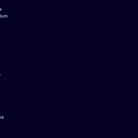
k
ólum
,
ba