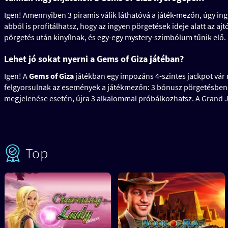
Igen! Amennyiben 3 piramis válik láthatóvá a játék-mezőn, úgy in
abból is profitálhatsz, hogy az ingyen pörgetések ideje alatt az
pörgetés után kinyílnak, és egy-egy mystery-szimbólum tűnik elő.
Lehet jó sokat nyerni a Gems of Giza játéban?
Igen! A
Gems of Giza
játékban egy impozáns 4-szintes jackpot vár 
felgyorsulnak az események a játékmezőn: 3 bónusz pörgetésben 
megjelenése esetén, újra 3 alkalommal próbálkozhatsz. A Grand J
Top