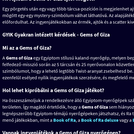
Egy pörgetés után egy vagy több tárcsa-pozíción is megjelenhet a
mögött egy-egy mystery-szimbólum válhat láthatóvá. Az alapjátékb
előfordulhat. Az ingyenjátékokban az érmék, ajtók és a scatter ki
GYIK Gyakran intézett kérdések - Gems of Giza
Mi az a Gems of Giza?
A
Gems of Giza
egy Egyiptom stílusú kaland-nyerőgép, melyen bepi
felfedező-misszió során az 5 tárcsán és 25 nyerővonalon közvetle
szimbólumot, hogy a lehető legtöbb Twist-aranyat zsebelhesd be.
ezenfelül esélyed nyílik ingyenjátékok szerzésére, és megfelelő me
Hol lehet kipróbálni a Gems of Giza játékot?
Ha összeszámoljuk a rendelkezésre álló Egyiptom-nyerőgépek sz
területen. Így magától értetődik, hogy a
Gems of Giza
sem hiányozh
legnépszerűbb Egyiptom-témájú nyerőgépeken játszhatsz, és Ra ti
menő játékokban, mint a
Book of Ra
, a
Book of Ra deluxe
vagy a
Vannak ingyenjátékok a Gems of Giza nyerőgépen?