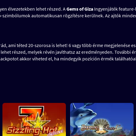
gyen élvezetekben lehet részed. A
Gems of Giza
Ingyenjáték feature
 ajtó-szimbólumok automatikusan rögzítésre kerülnek. Az ajtók minde
rád, ami téted 20-szorosa is lehet! 6 vagy több érme megjelenése e
lehet részed, melyek révén javíthatsz az eredményeden. További 
ackpotot akkor viheted el, ha mindegyik pozíción érmék találhatóa