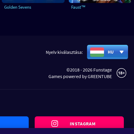
Golden Sevens
Faust™
Nyelv kiválasztása:
HU
©2018 - 2026 Funstage
Games powered by GREENTUBE
INSTAGRAM