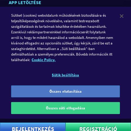
APP LETÖLTÉSE
Sütiket (cookies) weboldalunk működésének biztosítására és
teljesítőképességének növelésére, valamint testreszabott
szolgáltatások és tartalmak készítése érdekében használunk.
Ezenkívül reklámpartnereinkkel információcserét folytatunk
arról is, hogy te miként használod a weboldalt. Amennyiben nem
kívánod elfogadni az opcionális sütiket, úgy kérjük, zárd be ezt a
szalaghirdetést. Alternatívan a „Süti beállítások“-ban
definiálhatóak a személyes preferenciák. Bővebb információk itt
KÖVESD A GAMETWIST-ET
találhatóak:
Cookie Policy.
FACEBOOK
INSTAGRAM
Sütik beállítása
A GameTwist egy közösségi kaszinó. A játéknak csakis
szórakozásnak kell lennie és semmi másnak. Ezért nálunk
Összes elutasítása
kizárólag virtuális játék-valutával, „Twistekkel” játszhatsz. A
szórakozás kell, hogy legyen a legfontosabb szempont a
Összes süti elfogadása
játékban. A GameTwist-en nincs lehetőség a Twistek valódi
pénzre való átváltására.
BEJELENTKEZÉS
REGISZTRÁCIÓ