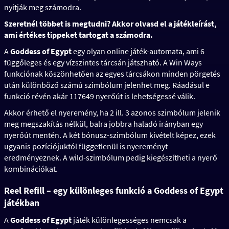
nyitják meg számodra.
Szeretnél többet is megtudni? Akkor olvasd el a játékleírást,
ami értékes tippeket tartogat a számodra.
A
Goddess of Egypt
egy olyan online játék-automata, ami 6
függőleges és egy vízszintes tárcsán játszható. A Win Ways
funkciónak köszönhetően az egyes tárcsákon minden pörgetés
után különböző számú szimbólum jelenhet meg. Ráadásul e
funkció révén akár 117649 nyerőút is lehetségessé válik.
Akkor érhető el nyeremény, ha 2 ill. 3 azonos szimbólum jelenik
meg megszakítás nélkül, balra jobbra haladó irányban egy
nyerőút mentén. A két bónusz-szimbólum kivételt képez, ezek
ugyanis pozíciójuktól függetlenül is nyereményt
eredményeznek. A wild-szimbólum pedig kiegészítheti a nyerő
kombinációkat.
Reel Refill – egy különleges funkció a Goddess of Egypt
játékban
A
Goddess of Egypt
játék különlegességes nemcsak a