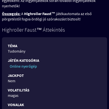
egyébként: Az ingyenjátékok során további ingyenjátékok
nyerhetők!
Összegzés:
A
Highroller Faust™
játékautomata az első
pörgetéstől fogva ördögi jó szórakozást biztosít!
Highroller Faust™ Áttekintés
TÉMA
Tudomány
JÁTÉK-KATEGÓRIA
Online nyerőgép
JACKPOT
Nem
VOLATILITÁS
magas
VONALAK