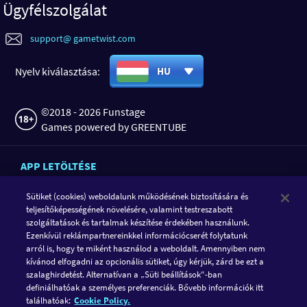
Ügyfélszolgálat
support@ gametwist.com
Nyelv kiválasztása:
HU
©2018 - 2026 Funstage
Games powered by GREENTUBE
APP LETÖLTÉSE
Sütiket (cookies) weboldalunk működésének biztosítására és
teljesítőképességének növelésére, valamint testreszabott
szolgáltatások és tartalmak készítése érdekében használunk.
Ezenkívül reklámpartnereinkkel információcserét folytatunk
arról is, hogy te miként használod a weboldalt. Amennyiben nem
kívánod elfogadni az opcionális sütiket, úgy kérjük, zárd be ezt a
szalaghirdetést. Alternatívan a „Süti beállítások“-ban
definiálhatóak a személyes preferenciák. Bővebb információk itt
KÖVESD A GAMETWIST-ET
találhatóak:
Cookie Policy.