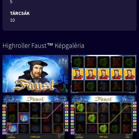
5
TÁRCSÁK
10
Highroller Faust™ Képgaléria