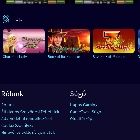
Top
Charming Lady
Book of Ra™ deluxe
Sizzling Hot™ deluxe
D
Rólunk
Súgó
Rólunk
Happy Gaming
Általános Szerződési Feltételek
GameTwist Súgó
Adatvédelmi rendelkezések
Oldaltérkép
Cookie Szabályzat
Hírlevél és exkluzív ajánlatok