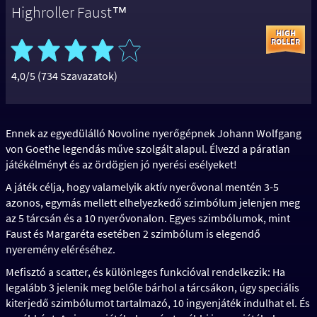
Highroller Faust™
4,0/5 (734 Szavazatok)
Ennek az egyedülálló Novoline nyerőgépnek Johann Wolfgang
von Goethe legendás műve szolgált alapul. Élvezd a páratlan
játékélményt és az ördögien jó nyerési esélyeket!
A játék célja, hogy valamelyik aktív nyerővonal mentén 3-5
azonos, egymás mellett elhelyezkedő szimbólum jelenjen meg
az 5 tárcsán és a 10 nyerővonalon. Egyes szimbólumok, mint
Faust és Margaréta esetében 2 szimbólum is elegendő
nyeremény eléréséhez.
Mefisztó a scatter, és különleges funkcióval rendelkezik: Ha
legalább 3 jelenik meg belőle bárhol a tárcsákon, úgy speciális
kiterjedő szimbólumot tartalmazó, 10 ingyenjáték indulhat el. És