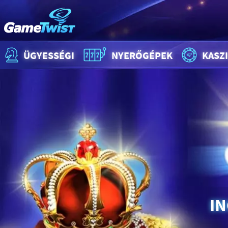
ÜGYESSÉGI
NYERŐGÉPEK
KASZ
I