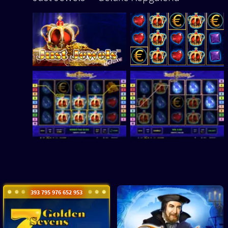
393 795 980 778 600