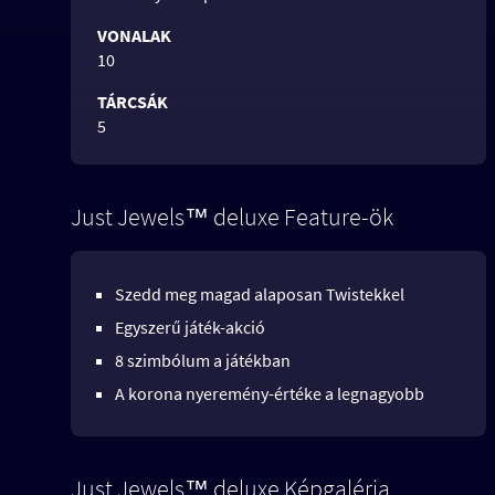
VONALAK
10
TÁRCSÁK
5
Just Jewels™ deluxe Feature-ök
Szedd meg magad alaposan Twistekkel
Egyszerű játék-akció
8 szimbólum a játékban
A korona nyeremény-értéke a legnagyobb
Just Jewels™ deluxe Képgaléria