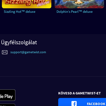
Sizzling Hot™ deluxe
Dolphin’s Pearl™ deluxe
Ügyfélszolgálat
support@gametwist.com
KÖVESD A GAMETWIST-ET
FACEBOOK