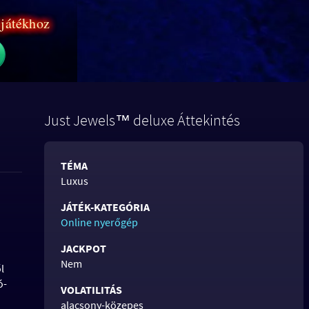
 játékhoz
Just Jewels™ deluxe Áttekintés
TÉMA
Luxus
JÁTÉK-KATEGÓRIA
Online nyerőgép
JACKPOT
Nem
l
ó-
VOLATILITÁS
alacsony-közepes