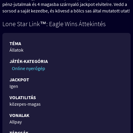
pénz-jutalmak és 4 magasba szárnyaló jackpot elvitelre. Vedd a
sorsod a saját kezedbe, és kövesd a bölcs sas által mutatott utat!
Lone Star Link™: Eagle Wins Áttekintés
TÉMA
Állatok
JÁTÉK-KATEGÓRIA
Online nyerőgép
JACKPOT
Igen
VOLATILITÁS
közepes-magas
VONALAK
Allpay