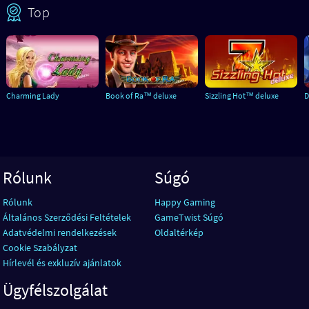
Top
Charming Lady
Book of Ra™ deluxe
Sizzling Hot™ deluxe
D
Rólunk
Súgó
Rólunk
Happy Gaming
Általános Szerződési Feltételek
GameTwist Súgó
Adatvédelmi rendelkezések
Oldaltérkép
Cookie Szabályzat
Hírlevél és exkluzív ajánlatok
Ügyfélszolgálat