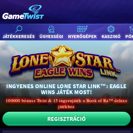
JÁTÉKKERESÉS
ÜGYESSÉGI
NYERŐGÉPEK
KASZINÓ
PÓ
INGYENES ONLINE LONE STAR LINK™: EAGLE
WINS JÁTÉK MOST!
100000 bónusz Twist & 15 ingyenjáték a Book of Ra™ deluxe
játékhoz
REGISZTRÁCIÓ