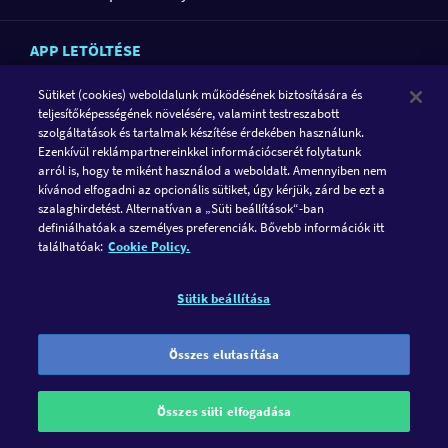
APP LETÖLTÉSE
Sütiket (cookies) weboldalunk működésének biztosítására és
teljesítőképességének növelésére, valamint testreszabott
szolgáltatások és tartalmak készítése érdekében használunk.
Ezenkívül reklámpartnereinkkel információcserét folytatunk
arról is, hogy te miként használod a weboldalt. Amennyiben nem
kívánod elfogadni az opcionális sütiket, úgy kérjük, zárd be ezt a
szalaghirdetést. Alternatívan a „Süti beállítások“-ban
definiálhatóak a személyes preferenciák. Bővebb információk itt
KÖVESD A GAMETWIST-ET
találhatóak:
Cookie Policy.
FACEBOOK
INSTAGRAM
Sütik beállítása
A GameTwist egy közösségi kaszinó. A játéknak csakis
szórakozásnak kell lennie és semmi másnak. Ezért nálunk
Összes elutasítása
kizárólag virtuális játék-valutával, „Twistekkel” játszhatsz. A
szórakozás kell, hogy legyen a legfontosabb szempont a
Összes süti elfogadása
játékban. A GameTwist-en nincs lehetőség a Twistek valódi
pénzre való átváltására.