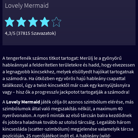
Lovely Mermaid
4,3/5 (37815 Szavazatok)
A tengerfenék számos titkot tartogat: Merülj le a gyönyörű
hableánnyal a felderítetlen területekre és hadd, hogy elvezessen
a legnagyobb kincsekhez, melyek elsüllyedt hajókat tartogatnak
a számodra. Ha útközben egy vörös hajú hableány csapattal
találkozol, úgy a twist-kincsektől már csak egy karnyújtásnyira
vagy – hisz ők a progresszív jackpotot tartogatják a számodra!
A
Lovely Mermaid
játék célja öt azonos szimbólum elérése, más
szimbólumok által való megszakítás nélkül, a maximum 40
nyerővonalon. A nyerő minták az első tárcsán balra kezdődnek
és jobbra haladnak tovább az utolsó tárcsáig. Legalább három
kincsesláda (scatter-szimbólum) megjelenése valamelyik tárcsa
pozícióján, 25 nyerőjátékot indít el. A hableány (wild-