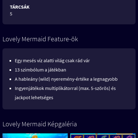
TÁRCSÁK
5
Lovely Mermaid Feature-ök
Egy mesés víz alatti világ csak rád vár
13 szimbólum a játékban
A hableány (wild) nyeremény-értéke a legnagyobb
Ingyenjátékok multiplikátorral (max. 5-szörös) és
jackpot lehetséges
Lovely Mermaid Képgaléria