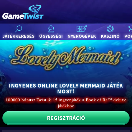
JÁTÉKKERESÉS
ÜGYESSÉGI
NYERŐGÉPEK
KASZINÓ
PÓ
INGYENES ONLINE LOVELY MERMAID JÁTÉK
MOST!
100000 bónusz Twist & 15 ingyenjáték a Book of Ra™ deluxe
játékhoz
REGISZTRÁCIÓ