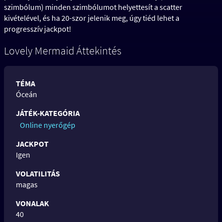
szimbólum) minden szimbólumot helyettesít a scatter
kivételével, és ha 20-szor jelenik meg, úgy tiéd lehet a
progresszív jackpot!
Lovely Mermaid Áttekintés
TÉMA
Óceán
JÁTÉK-KATEGÓRIA
Online nyerőgép
JACKPOT
Igen
VOLATILITÁS
magas
VONALAK
40